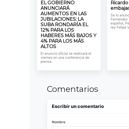
EL GOBIERNO
Ricardo 
ANUNCIARÁ
embajad
AUMENTOS EN LAS
Se lo anunc
JUBILACIONES: LA
Fernández a
español, Pe
SUBA RONDARÍA EL
rey Felipe V
12% PARA LOS
HABERES MÁS BAJOS Y
4% PARA LOS MÁS
ALTOS
El anuncio oficial se realizará el
viernes en una conferencia de
prensa.
Comentarios
Escribir un comentario
Nombre