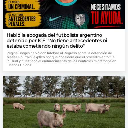
Habló la abogada del futbolista argentino
detenido por ICE: "No tiene antecedentes ni
estaba cometiendo ningún delito"
Regina Borges habló con Infobae al Regreso sobre la detención de
Matías Pourrain, explicó por qué considera que el procedimiento fue
inusual y cuestionó el endurecimiento de los controles migratorios en
Estados Unidos