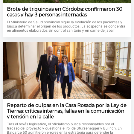
Brote de triquinosis en Córdoba: confirmaron 30
casos y hay 3 personas internadas
El Ministerio de Salud provincial sigue la evolución de los pacientes y
busca determinar el origen de los productos. La sospecha se concentra
en alimentos elaborados sin control sanitario y en carne de jabalí
Reparto de culpas en la Casa Rosada por la Ley de
Tierras: críticas internas, fallas en la comunicación
y tensión en la calle
Tras el revés legislativo, el oficialismo busca responsables por el
fracaso del proyecto y cuestiona el rol de Sturzenegger y Bullrich. En
Balcarce 50 admitieron errores en la estrategia para defender la