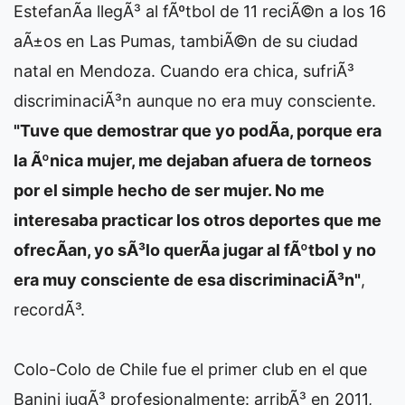
EstefanÃ­a llegÃ³ al fÃºtbol de 11 reciÃ©n a los 16
aÃ±os en Las Pumas, tambiÃ©n de su ciudad
natal en Mendoza. Cuando era chica, sufriÃ³
discriminaciÃ³n aunque no era muy consciente.
"Tuve que demostrar que yo podÃ­a, porque era
la Ãºnica mujer, me dejaban afuera de torneos
por el simple hecho de ser mujer. No me
interesaba practicar los otros deportes que me
ofrecÃ­an, yo sÃ³lo querÃ­a jugar al fÃºtbol y no
era muy consciente de esa discriminaciÃ³n"
,
recordÃ³.
Colo-Colo de Chile fue el primer club en el que
Banini jugÃ³ profesionalmente: arribÃ³ en 2011,