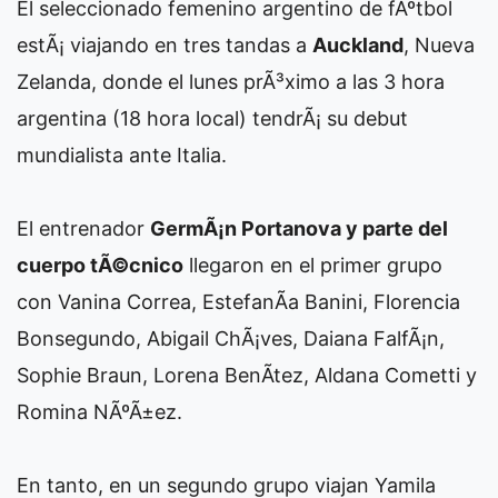
El seleccionado femenino argentino de fÃºtbol
estÃ¡ viajando en tres tandas a
Auckland
, Nueva
Zelanda, donde el lunes prÃ³ximo a las 3 hora
argentina (18 hora local) tendrÃ¡ su debut
mundialista ante Italia.
El entrenador
GermÃ¡n Portanova y parte del
cuerpo tÃ©cnico
llegaron en el primer grupo
con Vanina Correa, EstefanÃ­a Banini, Florencia
Bonsegundo, Abigail ChÃ¡ves, Daiana FalfÃ¡n,
Sophie Braun, Lorena BenÃ­tez, Aldana Cometti y
Romina NÃºÃ±ez.
En tanto, en un segundo grupo viajan Yamila