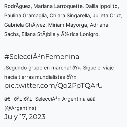
RodrÃ­guez, Mariana Larroquette, Dalila Ippolito,
Paulina Gramaglia, Chiara Singarella, Julieta Cruz,
Gabriela ChÃ¡vez, Miriam Mayorga, Adriana
Sachs, Eliana StÃ¡bile y Ã‰rica Lonigro.
#SelecciÃ³nFemenina
¡Segundo grupo en marcha! ðŸ«¡ Sigue el viaje
hacia tierras mundialistas ðŸ›«
pic.twitter.com/Qq2PpTQArU
â€” ðŸ‡¦ðŸ‡· SelecciÃ³n Argentina â­â­â­
(@Argentina)
July 17, 2023