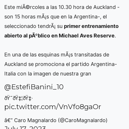
Este miÃ©rcoles a las 10.30 hora de Auckland -
son 15 horas mÃ¡s que en la Argentina-, el
seleccionado tendrÃ¡ su
primer entrenamiento
abierto al pÃºblico en Michael Aves Reserve
.
En una de las esquinas mÃ¡s transitadas de
Auckland se promociona el partido Argentina-
Italia con la imagen de nuestra gran
@EstefiBanini_10
ðŸ˜ðŸ‡¦ðŸ‡·
pic.twitter.com/VnVfo8gaOr
â€” Caro Magnalardo (@CaroMagnalardo)
July 17, 2023