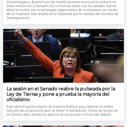
Sturzenegger y Bullrich por las modificaciones al proyecto todavía no
tiene resolución y frenaron las conversaciones con los aliados. Karina
Milei se inclinó por la estrategia negociadora de la senadora, en medio
de un malestar más amplio en el Gabinete por el manejo del ministro de
Desregulación
La sesión en el Senado reabre la pulseada por la
Ley de Tierras y pone a prueba la mayoría del
oficialismo
Este será el quinto intento de Patricia Bullrich para obtener la media
sanción de un proyecto que ya tiene 15 borradores. Clima de recelo en
la Cámara alta, donde los apoyos se recalculan a horas del debate