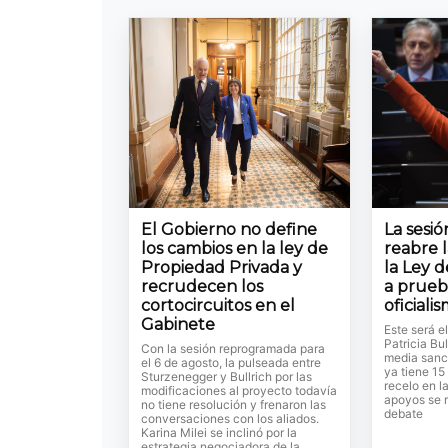
El Gobierno no define
La sesi
los cambios en la ley de
reabre 
Propiedad Privada y
la Ley d
recrudecen los
a prueb
cortocircuitos en el
oficiali
Gabinete
Este será e
Patricia Bul
Con la sesión reprogramada para
media sanc
el 6 de agosto, la pulseada entre
ya tiene 15
Sturzenegger y Bullrich por las
recelo en l
modificaciones al proyecto todavía
apoyos se r
no tiene resolución y frenaron las
debate
conversaciones con los aliados.
Karina Milei se inclinó por la
estrategia negociadora de la