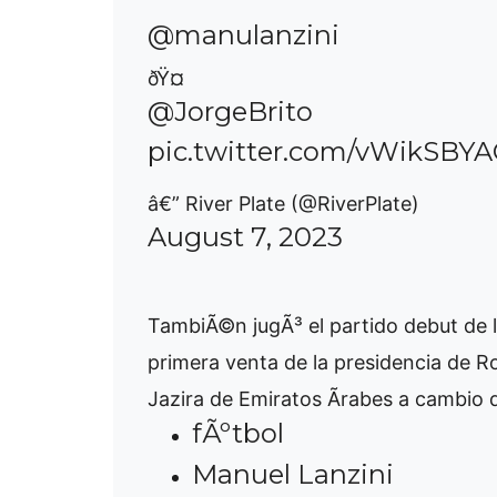
@manulanzini
ðŸ¤
@JorgeBrito
pic.twitter.com/vWikSBY
â€” River Plate (@RiverPlate)
August 7, 2023
TambiÃ©n jugÃ³ el partido debut de l
primera venta de la presidencia de Ro
Jazira de Emiratos Ãrabes a cambio 
fÃºtbol
Manuel Lanzini