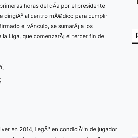
primeras horas del dÃ­a por el presidente
 se dirigiÃ³ al centro mÃ©dico para cumplir
irmado el vÃ­nculo, se sumarÃ¡ a los
la Liga, que comenzarÃ¡ el tercer fin de
¸
S
iver en 2014, llegÃ³ en condiciÃ³n de jugador