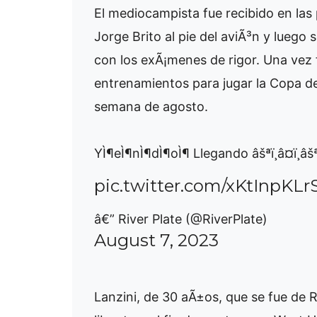
El mediocampista fue recibido en las 
Jorge Brito al pie del aviÃ³n y luego
con los exÃ¡menes de rigor. Una vez f
entrenamientos para jugar la Copa de 
semana de agosto.
YÌ¶eÌ¶nÌ¶dÌ¶oÌ¶ Llegando âšªï¸â¤ï¸âšªï
pic.twitter.com/xKtInpKLr
â€” River Plate (@RiverPlate)
August 7, 2023
Lanzini, de 30 aÃ±os, que se fue de R