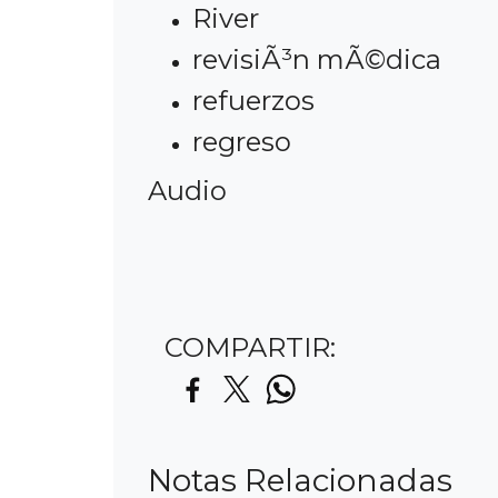
River
revisiÃ³n mÃ©dica
refuerzos
regreso
Audio
COMPARTIR:
Notas Relacionadas