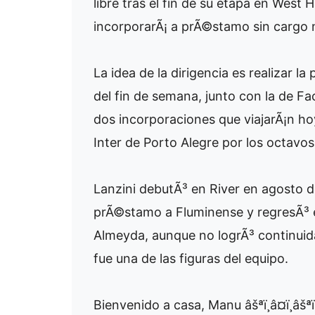
libre tras el fin de su etapa en Wes
incorporarÃ¡ a prÃ©stamo sin cargo 
La idea de la dirigencia es realizar l
del fin de semana, junto con la de Fa
dos incorporaciones que viajarÃ¡n hoy
Inter de Porto Alegre por los octavos
Lanzini debutÃ³ en River en agosto d
prÃ©stamo a Fluminense y regresÃ³ e
Almeyda, aunque no logrÃ³ continuid
fue una de las figuras del equipo.
Bienvenido a casa, Manu âšªï¸â¤ï¸âšªï¸