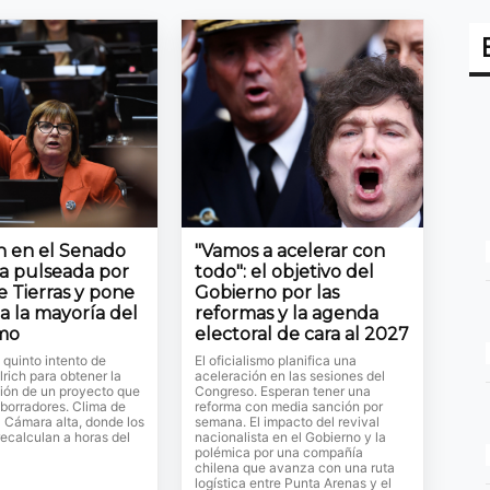
ón en el Senado
"Vamos a acelerar con
la pulseada por
todo": el objetivo del
e Tierras y pone
Gobierno por las
a la mayoría del
reformas y la agenda
smo
electoral de cara al 2027
l quinto intento de
El oficialismo planifica una
lrich para obtener la
aceleración en las sesiones del
ión de un proyecto que
Congreso. Esperan tener una
 borradores. Clima de
reforma con media sanción por
a Cámara alta, donde los
semana. El impacto del revival
ecalculan a horas del
nacionalista en el Gobierno y la
polémica por una compañía
chilena que avanza con una ruta
logística entre Punta Arenas y el