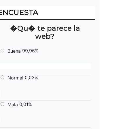
ENCUESTA
�Qu� te parece la
web?
99,96%
Buena
0,03%
Normal
0,01%
Mala