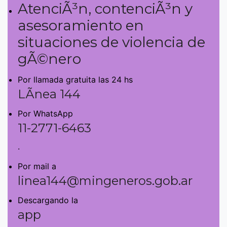
AtenciÃ³n, contenciÃ³n y
asesoramiento en
situaciones de violencia de
gÃ©nero
Por llamada gratuita las 24 hs
LÃ­nea 144
Por WhatsApp
11-2771-6463
.
Por mail a
linea144@mingeneros.gob.ar
Descargando la
app