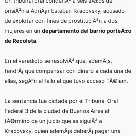
Un tribunal oral condenÃ³ a seis aÃ±os de
prisiÃ³n a AdriÃ¡n Esteban Kracovsky, acusado
de explotar con fines de prostituciÃ³n a dos
mujeres en un
departamento del barrio porteÃ±o
de Recoleta
.
En el veredicto se resolviÃ³ que, ademÃ¡s,
tendrÃ¡ que compensar con dinero a cada una de
ellas, segÃºn el fallo al que tuvo acceso TÃ©lam.
La sentencia fue dictada por el Tribunal Oral
Federal 3 de la ciudad de Buenos Aires al
tÃ©rmino de un juicio que se siguiÃ³ a
Kracovsky, quien ademÃ¡s deberÃ¡ pagar una