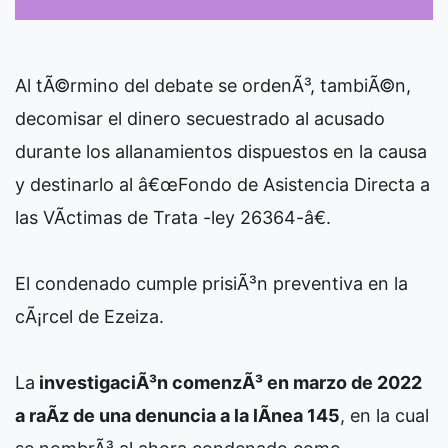
Al tÃ©rmino del debate se ordenÃ³, tambiÃ©n,
decomisar el dinero secuestrado al acusado
durante los allanamientos dispuestos en la causa
y destinarlo al â€œFondo de Asistencia Directa a
las VÃ­ctimas de Trata -ley 26364-â€.
El condenado cumple prisiÃ³n preventiva en la
cÃ¡rcel de Ezeiza.
La
investigaciÃ³n comenzÃ³ en marzo de 2022
a raÃ­z de una denuncia a la lÃ­nea 145
, en la cual