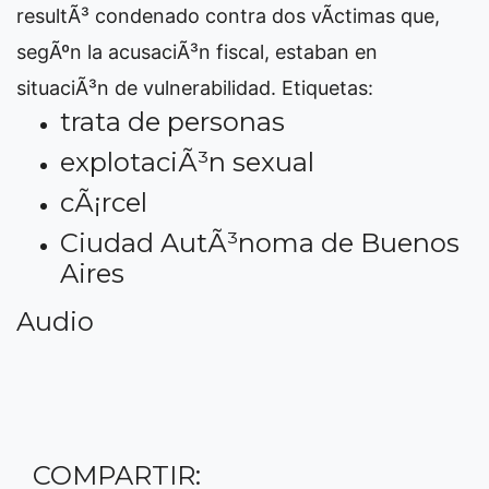
resultÃ³ condenado contra dos vÃ­ctimas que,
segÃºn la acusaciÃ³n fiscal, estaban en
situaciÃ³n de vulnerabilidad.
Etiquetas:
trata de personas
explotaciÃ³n sexual
cÃ¡rcel
Ciudad AutÃ³noma de Buenos
Aires
Audio
COMPARTIR: