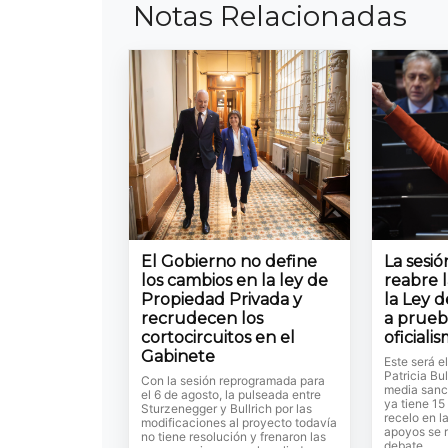
Notas Relacionadas
El Gobierno no define
La sesi
los cambios en la ley de
reabre 
Propiedad Privada y
la Ley d
recrudecen los
a prueb
cortocircuitos en el
oficiali
Gabinete
Este será e
Patricia Bul
Con la sesión reprogramada para
media sanc
el 6 de agosto, la pulseada entre
ya tiene 15
Sturzenegger y Bullrich por las
recelo en l
modificaciones al proyecto todavía
apoyos se r
no tiene resolución y frenaron las
debate