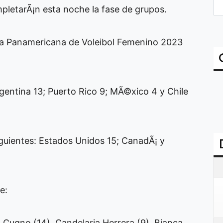
pletarÃ¡n esta noche la fase de grupos.
pa Panamericana de Voleibol Femenino 2023
gentina 13; Puerto Rico 9; MÃ©xico 4 y Chile
iguientes: Estados Unidos 15; CanadÃ¡ y
e:
a Cugno (14), Candelaria Herrera (9), Bianca