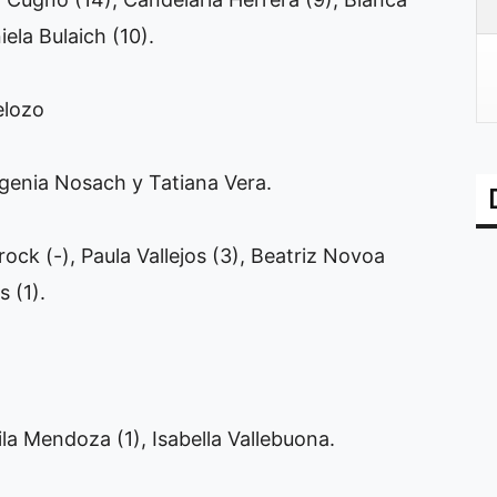
iela Bulaich (10).
elozo
ugenia Nosach y Tatiana Vera.
drock (-), Paula Vallejos (3), Beatriz Novoa
s (1).
ila Mendoza (1), Isabella Vallebuona.