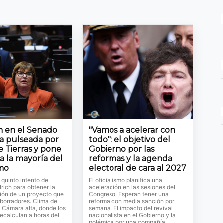
ón en el Senado
"Vamos a acelerar con
la pulseada por
todo": el objetivo del
e Tierras y pone
Gobierno por las
a la mayoría del
reformas y la agenda
smo
electoral de cara al 2027
l quinto intento de
El oficialismo planifica una
lrich para obtener la
aceleración en las sesiones del
ión de un proyecto que
Congreso. Esperan tener una
 borradores. Clima de
reforma con media sanción por
a Cámara alta, donde los
semana. El impacto del revival
ecalculan a horas del
nacionalista en el Gobierno y la
polémica por una compañía