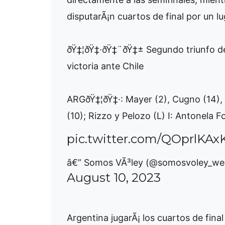
disputarÃ¡n cuartos de final por un l
ðŸ‡¦ðŸ‡·ðŸ‡¨ðŸ‡± Segundo triunfo d
victoria ante Chile
ARGðŸ‡¦ðŸ‡·: Mayer (2), Cugno (14), He
(10); Rizzo y Pelozo (L) I: Antonela 
pic.twitter.com/QOprlKA
â€” Somos VÃ³ley (@somosvoley_we
August 10, 2023
Argentina jugarÃ¡ los cuartos de final 