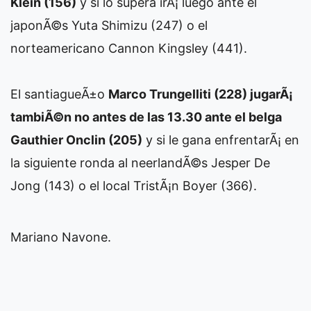
Klein (156)
y si lo supera irÃ¡ luego ante el
japonÃ©s Yuta Shimizu (247) o el
norteamericano Cannon Kingsley (441).
El santiagueÃ±o
Marco Trungelliti (228) jugarÃ¡
tambiÃ©n no antes de las 13.30 ante el belga
Gauthier Onclin (205)
y si le gana enfrentarÃ¡ en
la siguiente ronda al neerlandÃ©s Jesper De
Jong (143) o el local TristÃ¡n Boyer (366).
Mariano Navone.