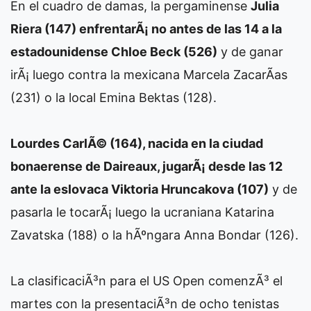
En el cuadro de damas, la pergaminense
Julia
Riera (147) enfrentarÃ¡ no antes de las 14 a la
estadounidense Chloe Beck (526)
y de ganar
irÃ¡ luego contra la mexicana Marcela ZacarÃ­as
(231) o la local Emina Bektas (128).
Lourdes CarlÃ© (164), nacida en la ciudad
bonaerense de Daireaux, jugarÃ¡ desde las 12
ante la eslovaca Viktoria Hruncakova (107)
y de
pasarla le tocarÃ¡ luego la ucraniana Katarina
Zavatska (188) o la hÃºngara Anna Bondar (126).
La clasificaciÃ³n para el US Open comenzÃ³ el
martes con la presentaciÃ³n de ocho tenistas