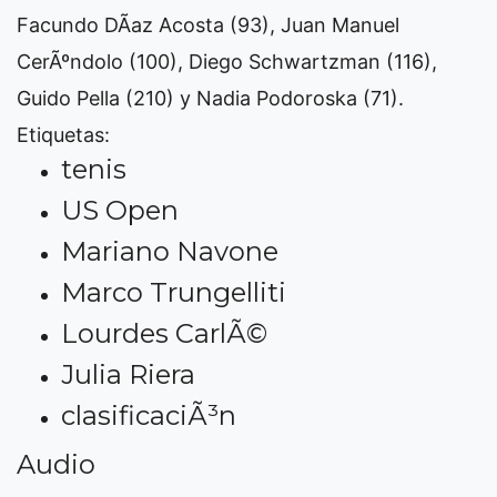
Facundo DÃ­az Acosta (93), Juan Manuel
CerÃºndolo (100), Diego Schwartzman (116),
Guido Pella (210) y Nadia Podoroska (71).
Etiquetas:
tenis
US Open
Mariano Navone
Marco Trungelliti
Lourdes CarlÃ©
Julia Riera
clasificaciÃ³n
Audio