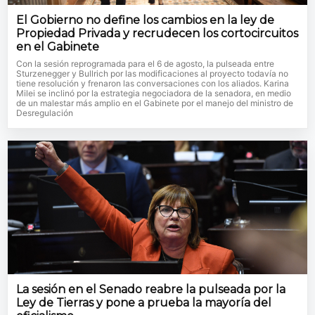
El Gobierno no define los cambios en la ley de
Propiedad Privada y recrudecen los cortocircuitos
en el Gabinete
Con la sesión reprogramada para el 6 de agosto, la pulseada entre
Sturzenegger y Bullrich por las modificaciones al proyecto todavía no
tiene resolución y frenaron las conversaciones con los aliados. Karina
Milei se inclinó por la estrategia negociadora de la senadora, en medio
de un malestar más amplio en el Gabinete por el manejo del ministro de
Desregulación
La sesión en el Senado reabre la pulseada por la
Ley de Tierras y pone a prueba la mayoría del