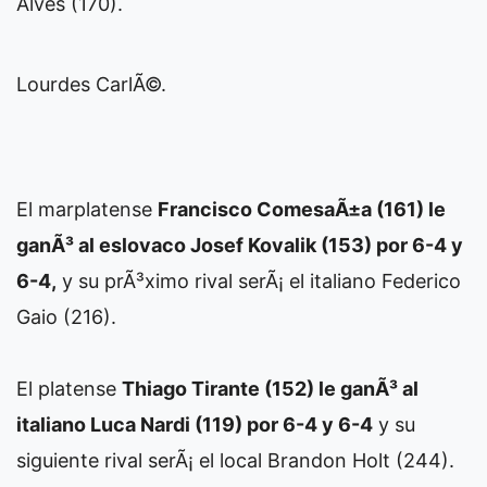
Alves (170).
Lourdes CarlÃ©.
El marplatense
Francisco ComesaÃ±a (161) le
ganÃ³ al eslovaco Josef Kovalik (153) por 6-4 y
6-4,
y su prÃ³ximo rival serÃ¡ el italiano Federico
Gaio (216).
El platense
Thiago Tirante (152) le ganÃ³ al
italiano Luca Nardi (119) por 6-4 y 6-4
y su
siguiente rival serÃ¡ el local Brandon Holt (244).