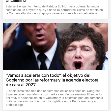
oficialismo
Este será el quinto intento de Patricia Bullrich para obtener la media
sanción de un proyecto que ya tiene 15 borradores. Clima de recelo en
la Cámara alta, donde los apoyos se recalculan a horas del debate
"Vamos a acelerar con todo": el objetivo del
Gobierno por las reformas y la agenda electoral
de cara al 2027
El oficialismo planifica una aceleración en las sesiones del Congreso.
Esperan tener una reforma con media sanción por semana. El impacto
del revival nacionalista en el Gobierno y la polémica por una compañía
chilena que avanza con una ruta logística entre Punta Arenas y el
archipiélago