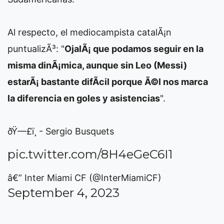
Al respecto, el mediocampista catalÃ¡n
puntualizÃ³: "
OjalÃ¡ que podamos seguir en la
misma dinÃ¡mica, aunque sin Leo (Messi)
estarÃ¡ bastante difÃ­cil porque Ã©l nos marca
la diferencia en goles y asistencias
".
ðŸ—£ï¸ - Sergio Busquets
pic.twitter.com/8H4eGeC6I1
â€” Inter Miami CF (@InterMiamiCF)
September 4, 2023