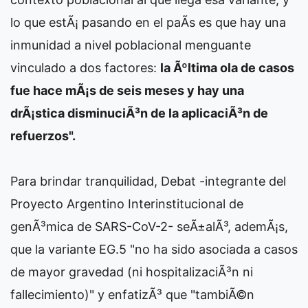
lo que estÃ¡ pasando en el paÃ­s es que hay una
inmunidad a nivel poblacional menguante
vinculado a dos factores:
la Ãºltima ola de casos
fue hace mÃ¡s de seis meses y hay una
drÃ¡stica disminuciÃ³n de la aplicaciÃ³n de
refuerzos".
Para brindar tranquilidad, Debat -integrante del
Proyecto Argentino Interinstitucional de
genÃ³mica de SARS-CoV-2- seÃ±alÃ³, ademÃ¡s,
que la variante EG.5 "no ha sido asociada a casos
de mayor gravedad (ni hospitalizaciÃ³n ni
fallecimiento)" y enfatizÃ³ que "tambiÃ©n