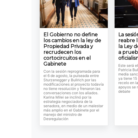
El Gobierno no define
La sesi
los cambios en la ley de
reabre 
Propiedad Privada y
la Ley d
recrudecen los
a prueb
cortocircuitos en el
oficiali
Gabinete
Este será e
Patricia Bul
Con la sesión reprogramada para
media sanc
el 6 de agosto, la pulseada entre
ya tiene 15
Sturzenegger y Bullrich por las
recelo en l
modificaciones al proyecto todavía
apoyos se r
no tiene resolución y frenaron las
debate
conversaciones con los aliados.
Karina Milei se inclinó por la
estrategia negociadora de la
senadora, en medio de un malestar
más amplio en el Gabinete por el
manejo del ministro de
Desregulación