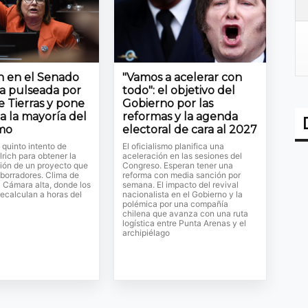
ón en el Senado
"Vamos a acelerar con
la pulseada por
todo": el objetivo del
e Tierras y pone
Gobierno por las
a la mayoría del
reformas y la agenda
smo
electoral de cara al 2027
l quinto intento de
El oficialismo planifica una
lrich para obtener la
aceleración en las sesiones del
ión de un proyecto que
Congreso. Esperan tener una
 borradores. Clima de
reforma con media sanción por
a Cámara alta, donde los
semana. El impacto del revival
ecalculan a horas del
nacionalista en el Gobierno y la
polémica por una compañía
chilena que avanza con una ruta
logística entre Punta Arenas y el
archipiélago