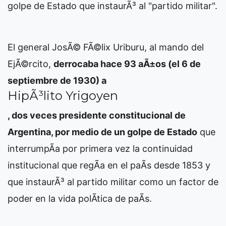
golpe de Estado que instaurÃ³ al "partido militar".
El general JosÃ© FÃ©lix Uriburu, al mando del
EjÃ©rcito,
derrocaba hace 93 aÃ±os (el 6 de
septiembre de 1930) a
HipÃ³lito Yrigoyen
, dos veces presidente constitucional de
Argentina, por medio de un golpe de Estado
que
interrumpÃ­a por primera vez la continuidad
institucional que regÃ­a en el paÃ­s desde 1853 y
que instaurÃ³ al partido militar como un factor de
poder en la vida polÃ­tica de paÃ­s.