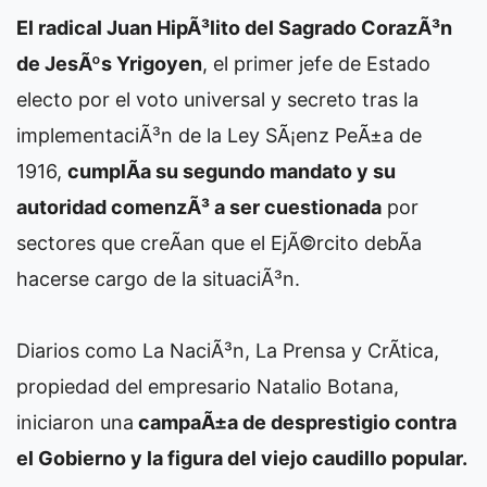
El radical Juan HipÃ³lito del Sagrado CorazÃ³n
de JesÃºs Yrigoyen
, el primer jefe de Estado
electo por el voto universal y secreto tras la
implementaciÃ³n de la Ley SÃ¡enz PeÃ±a de
1916,
cumplÃ­a su segundo mandato y su
autoridad comenzÃ³ a ser cuestionada
por
sectores que creÃ­an que el EjÃ©rcito debÃ­a
hacerse cargo de la situaciÃ³n.
Diarios como La NaciÃ³n, La Prensa y CrÃ­tica,
propiedad del empresario Natalio Botana,
iniciaron una
campaÃ±a de desprestigio contra
el Gobierno y la figura del viejo caudillo popular.