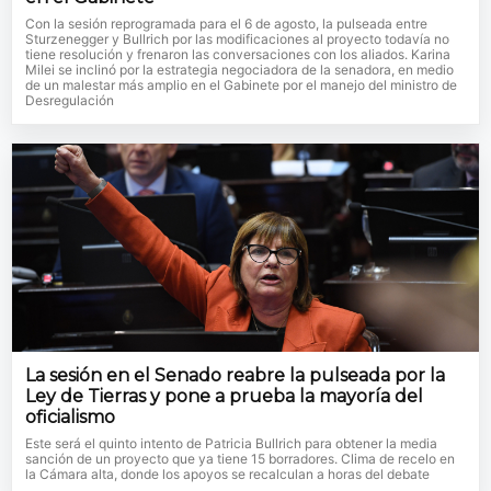
Con la sesión reprogramada para el 6 de agosto, la pulseada entre
Sturzenegger y Bullrich por las modificaciones al proyecto todavía no
tiene resolución y frenaron las conversaciones con los aliados. Karina
Milei se inclinó por la estrategia negociadora de la senadora, en medio
de un malestar más amplio en el Gabinete por el manejo del ministro de
Desregulación
La sesión en el Senado reabre la pulseada por la
Ley de Tierras y pone a prueba la mayoría del
oficialismo
Este será el quinto intento de Patricia Bullrich para obtener la media
sanción de un proyecto que ya tiene 15 borradores. Clima de recelo en
la Cámara alta, donde los apoyos se recalculan a horas del debate