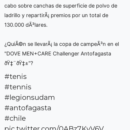
cabo sobre canchas de superficie de polvo de
ladrillo y repartirÃ¡ premios por un total de
130.000 dÃ³lares.
¿QuiÃ©n se llevarÃ¡ la copa de campeÃ³n en el
"DOVE MEN+CARE Challenger Antofagasta
ðŸ‡¨ðŸ‡±"?
#tenis
#tennis
#legionsudam
#antofagasta
#chile
pic.twitter.com/0ABz7KyV6V