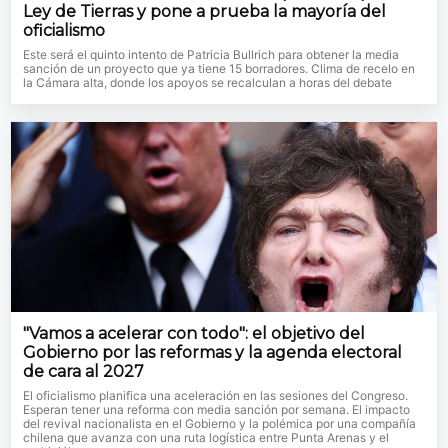
Ley de Tierras y pone a prueba la mayoría del
oficialismo
Este será el quinto intento de Patricia Bullrich para obtener la media
sanción de un proyecto que ya tiene 15 borradores. Clima de recelo en
la Cámara alta, donde los apoyos se recalculan a horas del debate
"Vamos a acelerar con todo": el objetivo del
Gobierno por las reformas y la agenda electoral
de cara al 2027
El oficialismo planifica una aceleración en las sesiones del Congreso.
Esperan tener una reforma con media sanción por semana. El impacto
del revival nacionalista en el Gobierno y la polémica por una compañía
chilena que avanza con una ruta logística entre Punta Arenas y el