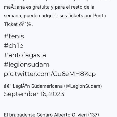
maÃ±ana es gratuita y para el resto de la
semana, pueden adquirir sus tickets por Punto
Ticket ðŸ˜‰.
#tenis
#chile
#antofagasta
#legionsudam
pic.twitter.com/Cu6eMH8Kcp
â€” LegiÃ³n Sudamericana (@LegionSudam)
September 16, 2023
El bragadense Genaro Alberto Olivieri (137)