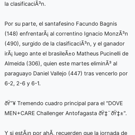
la clasificaciÃ³n.
Por su parte, el santafesino Facundo Bagnis
(148) enfrentarÃ¡ al correntino Ignacio MonzÃ³n
(490), surgido de la clasificaciÃ³n, y el ganador
irÃ¡ luego ante el brasileÃ±o Matheus Pucinelli de
Almeida (306), quien este martes eliminÃ³ al
paraguayo Daniel Vallejo (447) tras vencerlo por
6-2, 2-6 y 6-1.
ðŸ”¥ Tremendo cuadro principal para el "DOVE
MEN+CARE Challenger Antofagasta ðŸ‡¨ðŸ‡±".
Y si estÃ¡n por ahÃ­, recuerden que la jornada de