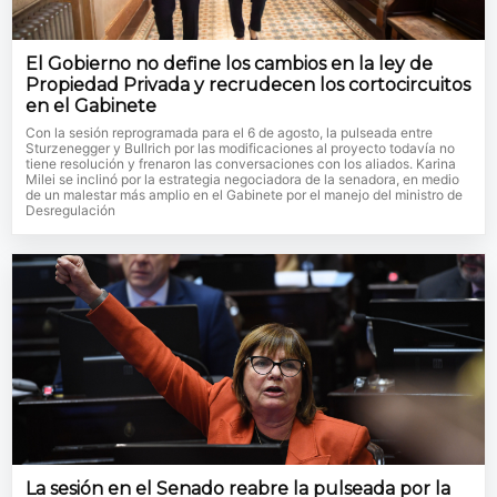
El Gobierno no define los cambios en la ley de
Propiedad Privada y recrudecen los cortocircuitos
en el Gabinete
Con la sesión reprogramada para el 6 de agosto, la pulseada entre
Sturzenegger y Bullrich por las modificaciones al proyecto todavía no
tiene resolución y frenaron las conversaciones con los aliados. Karina
Milei se inclinó por la estrategia negociadora de la senadora, en medio
de un malestar más amplio en el Gabinete por el manejo del ministro de
Desregulación
La sesión en el Senado reabre la pulseada por la