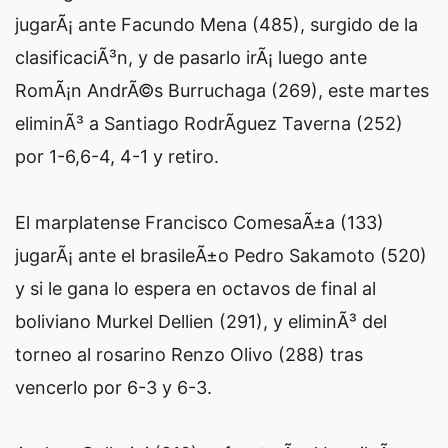
jugarÃ¡ ante Facundo Mena (485), surgido de la
clasificaciÃ³n, y de pasarlo irÃ¡ luego ante
RomÃ¡n AndrÃ©s Burruchaga (269), este martes
eliminÃ³ a Santiago RodrÃ­guez Taverna (252)
por 1-6,6-4, 4-1 y retiro.
El marplatense Francisco ComesaÃ±a (133)
jugarÃ¡ ante el brasileÃ±o Pedro Sakamoto (520)
y si le gana lo espera en octavos de final al
boliviano Murkel Dellien (291), y eliminÃ³ del
torneo al rosarino Renzo Olivo (288) tras
vencerlo por 6-3 y 6-3.