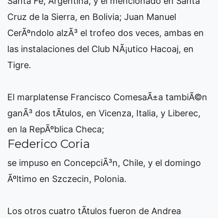
Santa Fe, Argentina, y el mencionado en Santa
Cruz de la Sierra, en Bolivia; Juan Manuel
CerÃºndolo alzÃ³ el trofeo dos veces, ambas en
las instalaciones del Club NÃ¡utico Hacoaj, en
Tigre.
El marplatense Francisco ComesaÃ±a tambiÃ©n
ganÃ³ dos tÃ­tulos, en Vicenza, Italia, y Liberec,
en la RepÃºblica Checa;
Federico Coria
se impuso en ConcepciÃ³n, Chile, y el domingo
Ãºltimo en Szczecin, Polonia.
Los otros cuatro tÃ­tulos fueron de Andrea