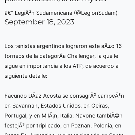
â€” LegiÃ³n Sudamericana (@LegionSudam)
September 18, 2023
Los tenistas argentinos lograron este aÃ±o 16
torneos de la categorÃ­a Challenger, la que le
sigue en importancia a los ATP, de acuerdo al
siguiente detalle:
Facundo DÃ­az Acosta se consagrÃ³ campeÃ³n
en Savannah, Estados Unidos, en Oeiras,
Portugal, y en MilÃ¡n, Italia; Navone tambiÃ©n
festejÃ³ por triplicado, en Poznan, Polonia, en