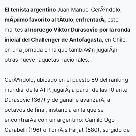
El tenista argentino
Juan Manuel CerÃºndolo,
mÃ¡ximo favorito al tÃ­tulo, enfrentarÃ¡
este
martes
al noruego Viktor Durasovic
por la ronda
inicial del Challenger de Antofagasta
, en Chile,
en una jornada en la que tambiÃ©n jugarÃ¡n
otras nueve raquetas nacionales.
CerÃºndolo, ubicado en el puesto 89 del ranking
mundial de la ATP, jugarÃ¡ a partir de las 10 ante
Durasovic (367) y de ganarle avanzarÃ¡ a
octavos de final, instancia en la que se
encontrarÃ­a con un argentino: Camilo Ugo
Carabelli (196) o TomÃ¡s Farjat (580), surgido de