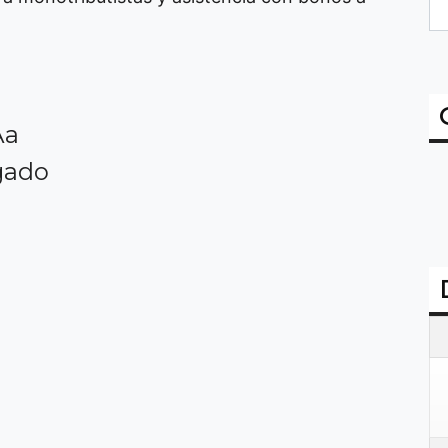
­a
gado