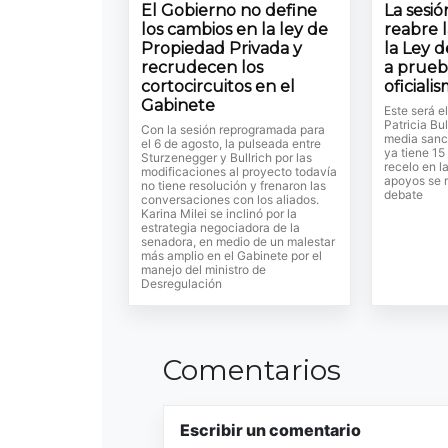
El Gobierno no define
La sesi
los cambios en la ley de
reabre 
Propiedad Privada y
la Ley d
recrudecen los
a prueb
cortocircuitos en el
oficiali
Gabinete
Este será e
Patricia Bul
Con la sesión reprogramada para
media sanc
el 6 de agosto, la pulseada entre
ya tiene 15
Sturzenegger y Bullrich por las
recelo en l
modificaciones al proyecto todavía
apoyos se r
no tiene resolución y frenaron las
debate
conversaciones con los aliados.
Karina Milei se inclinó por la
estrategia negociadora de la
senadora, en medio de un malestar
más amplio en el Gabinete por el
manejo del ministro de
Desregulación
Comentarios
Escribir un comentario