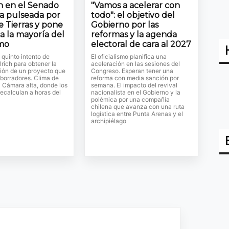
ón en el Senado
"Vamos a acelerar con
la pulseada por
todo": el objetivo del
e Tierras y pone
Gobierno por las
a la mayoría del
reformas y la agenda
smo
electoral de cara al 2027
l quinto intento de
El oficialismo planifica una
lrich para obtener la
aceleración en las sesiones del
ión de un proyecto que
Congreso. Esperan tener una
 borradores. Clima de
reforma con media sanción por
a Cámara alta, donde los
semana. El impacto del revival
ecalculan a horas del
nacionalista en el Gobierno y la
polémica por una compañía
chilena que avanza con una ruta
logística entre Punta Arenas y el
archipiélago