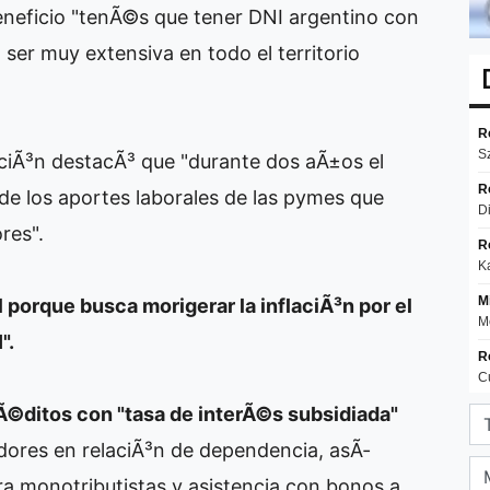
eneficio "tenÃ©s que tener DNI argentino con
 ser muy extensiva en todo el territorio
ciÃ³n destacÃ³ que "durante dos aÃ±os el
de los aportes laborales de las pymes que
res".
porque busca morigerar la inflaciÃ³n por el
".
Ã©ditos con "tasa de interÃ©s subsidiada"
dores en relaciÃ³n de dependencia, asÃ­
a monotributistas y asistencia con bonos a