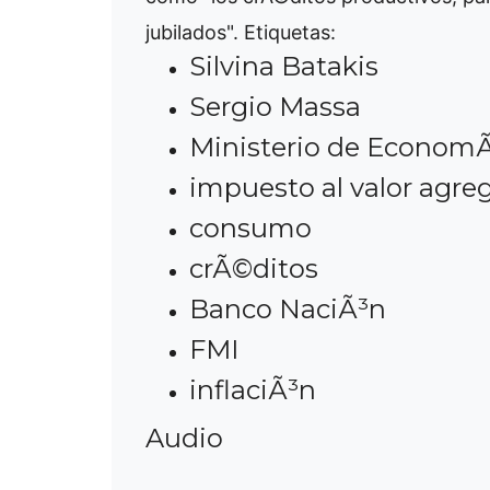
jubilados".
Etiquetas:
Silvina Batakis
Sergio Massa
Ministerio de EconomÃ
impuesto al valor agre
consumo
crÃ©ditos
Banco NaciÃ³n
FMI
inflaciÃ³n
Audio