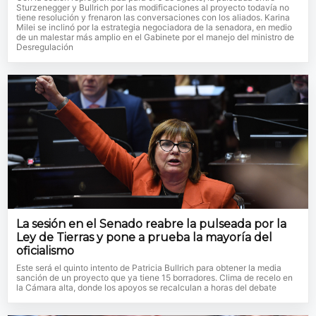
Sturzenegger y Bullrich por las modificaciones al proyecto todavía no
tiene resolución y frenaron las conversaciones con los aliados. Karina
Milei se inclinó por la estrategia negociadora de la senadora, en medio
de un malestar más amplio en el Gabinete por el manejo del ministro de
Desregulación
La sesión en el Senado reabre la pulseada por la
Ley de Tierras y pone a prueba la mayoría del
oficialismo
Este será el quinto intento de Patricia Bullrich para obtener la media
sanción de un proyecto que ya tiene 15 borradores. Clima de recelo en
la Cámara alta, donde los apoyos se recalculan a horas del debate