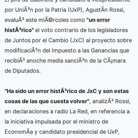
por UniÃ³n por la Patria (UxP), AgustÃ­n Rossi,
evaluÃ³ este miÃ©rcoles como
"un error
histÃ³rico"
el voto contrario de los legisladores
de Juntos por el Cambio (JxC) al proyecto sobre
modificaciÃ³n del Impuesto a las Ganancias que
recibiÃ³ anoche media sanciÃ³n de la CÃ¡mara
de Diputados.
"Ha sido un error histÃ³rico de JxC y son estas
cosas de las que cuesta volver"
, analizÃ³ Rossi,
en declaraciones a radio La Red, en referencia a
la iniciativa impulsada por el ministro de
EconomÃ­a y candidato presidencial de UxP,