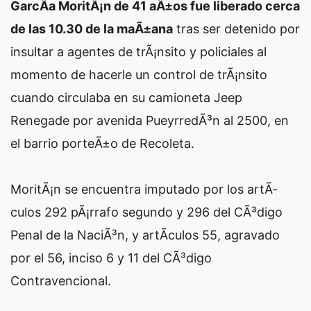
GarcÃ­a MoritÃ¡n de 41 aÃ±os fue liberado cerca
de las 10.30 de la maÃ±ana
tras ser detenido por
insultar a agentes de trÃ¡nsito y policiales al
momento de hacerle un control de trÃ¡nsito
cuando circulaba en su camioneta Jeep
Renegade por avenida PueyrredÃ³n al 2500, en
el barrio porteÃ±o de Recoleta.
MoritÃ¡n se encuentra imputado por los artÃ­
culos 292 pÃ¡rrafo segundo y 296 del CÃ³digo
Penal de la NaciÃ³n, y artÃ­culos 55, agravado
por el 56, inciso 6 y 11 del CÃ³digo
Contravencional.