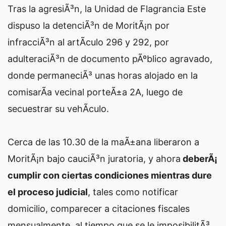
Tras la agresiÃ³n, la Unidad de Flagrancia Este
dispuso la detenciÃ³n de MoritÃ¡n por
infracciÃ³n al artÃ­culo 296 y 292, por
adulteraciÃ³n de documento pÃºblico agravado,
donde permaneciÃ³ unas horas alojado en la
comisarÃ­a vecinal porteÃ±a 2A, luego de
secuestrar su vehÃ­culo.
Cerca de las 10.30 de la maÃ±ana liberaron a
MoritÃ¡n bajo cauciÃ³n juratoria, y ahora
deberÃ¡
cumplir con ciertas condiciones mientras dure
el proceso judicial
, tales como notificar
domicilio, comparecer a citaciones fiscales
mensualmente, al tiempo que se le imposibilitÃ³