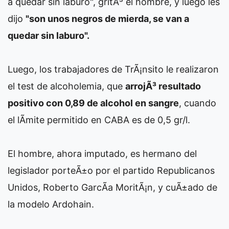
a quedar sin laburo", gritÃ³ el hombre, y luego les
dijo
"son unos negros de mierda, se van a
quedar sin laburo".
Luego, los trabajadores de TrÃ¡nsito le realizaron
el test de alcoholemia, que
arrojÃ³ resultado
positivo con 0,89 de alcohol en sangre
, cuando
el lÃ­mite permitido en CABA es de 0,5 gr/l.
El hombre, ahora imputado, es hermano del
legislador porteÃ±o por el partido Republicanos
Unidos, Roberto GarcÃ­a MoritÃ¡n, y cuÃ±ado de
la modelo Ardohain.