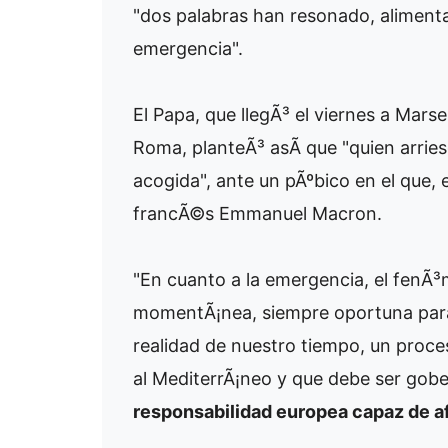
"dos palabras han resonado, alimenta
emergencia".
El Papa, que llegÃ³ el viernes a Mars
Roma, planteÃ³ asÃ­ que "quien arries
acogida", ante un pÃºbico en el que, 
francÃ©s Emmanuel Macron.
"En cuanto a la emergencia, el fenÃ³
momentÃ¡nea, siempre oportuna para 
realidad de nuestro tiempo, un proce
al MediterrÃ¡neo y que debe ser gobe
responsabilidad europea capaz de afr