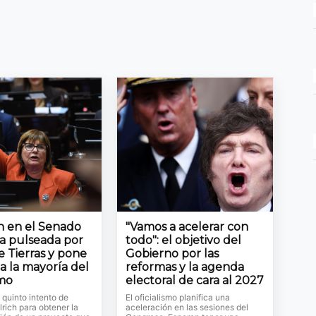
ón en el Senado
"Vamos a acelerar con
la pulseada por
todo": el objetivo del
e Tierras y pone
Gobierno por las
a la mayoría del
reformas y la agenda
smo
electoral de cara al 2027
l quinto intento de
El oficialismo planifica una
lrich para obtener la
aceleración en las sesiones del