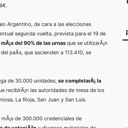
â€.
eo Argentino, de cara a las elecciones
entual segunda vuelta, prevista para el 19 de
as mÃ¡s del 90% de las urnas
que se utilizarÃ¡n
del paÃ­s, que ascienden a 113.410, se
rega de 30.000 unidades,
se completarÃ¡ la
ue recibirÃ¡n las autoridades de mesa de los
mosa, La Rioja, San Juan y San Luis.
e mÃ¡s de 300.000 credenciales de
s de votaciÃ³n
y diversos materiales de