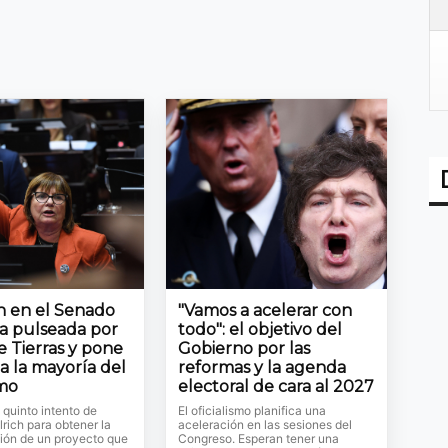
ón en el Senado
"Vamos a acelerar con
la pulseada por
todo": el objetivo del
e Tierras y pone
Gobierno por las
a la mayoría del
reformas y la agenda
smo
electoral de cara al 2027
l quinto intento de
El oficialismo planifica una
lrich para obtener la
aceleración en las sesiones del
ión de un proyecto que
Congreso. Esperan tener una