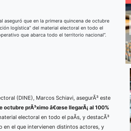
oral aseguró que en la primera quincena de octubre
ción logística” del material electoral en todo el
perativo que abarca todo el territorio nacional”.
lectoral (DINE), Marcos Schiavi, asegurÃ³ este
de octubre prÃ³ximo â€œse llegarÃ¡ al 100%
aterial electoral en todo el paÃ­s, y destacÃ³
en el que intervienen distintos actores, y