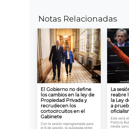
Notas Relacionadas
El Gobierno no define
La sesi
los cambios en la ley de
reabre 
Propiedad Privada y
la Ley d
recrudecen los
a prueb
cortocircuitos en el
oficiali
Gabinete
Este será e
Patricia Bul
Con la sesión reprogramada para
media sanc
el 6 de agosto, la pulseada entre