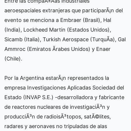
Entre las compaÃ±Ã­as industriales
aeroespaciales extranjeras que participarÃ¡n del
evento se menciona a Embraer (Brasil), Hal
(India), Lockheed Martin (Estados Unidos),
Sicamb (Italia), Turkish Aerospace (TurquÃ­a), Gal
Ammroc (Emiratos Ãrabes Unidos) y Enaer
(Chile).
Por la Argentina estarÃ¡n representados la
empresa Investigaciones Aplicadas Sociedad del
Estado (INVAP S.E.) -desarrolladora y fabricante
de reactores nucleares de investigaciÃ³n y
producciÃ³n de radioisÃ³topos, satÃ©lites,
radares y aeronaves no tripuladas de alas