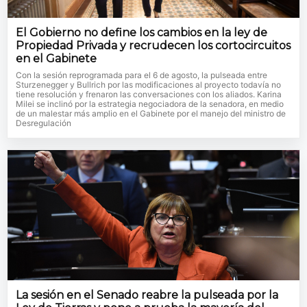
El Gobierno no define los cambios en la ley de
Propiedad Privada y recrudecen los cortocircuitos
en el Gabinete
Con la sesión reprogramada para el 6 de agosto, la pulseada entre
Sturzenegger y Bullrich por las modificaciones al proyecto todavía no
tiene resolución y frenaron las conversaciones con los aliados. Karina
Milei se inclinó por la estrategia negociadora de la senadora, en medio
de un malestar más amplio en el Gabinete por el manejo del ministro de
Desregulación
La sesión en el Senado reabre la pulseada por la