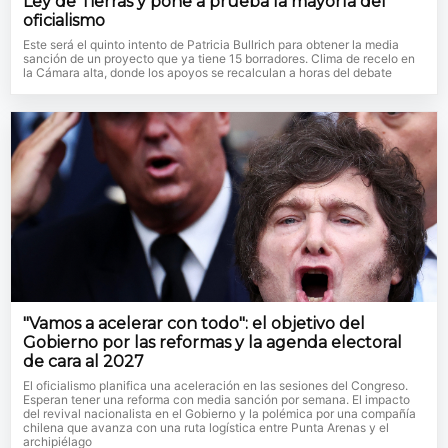
Ley de Tierras y pone a prueba la mayoría del
oficialismo
Este será el quinto intento de Patricia Bullrich para obtener la media
sanción de un proyecto que ya tiene 15 borradores. Clima de recelo en
la Cámara alta, donde los apoyos se recalculan a horas del debate
"Vamos a acelerar con todo": el objetivo del
Gobierno por las reformas y la agenda electoral
de cara al 2027
El oficialismo planifica una aceleración en las sesiones del Congreso.
Esperan tener una reforma con media sanción por semana. El impacto
del revival nacionalista en el Gobierno y la polémica por una compañía
chilena que avanza con una ruta logística entre Punta Arenas y el
archipiélago