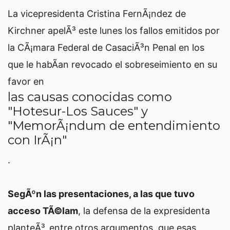
La vicepresidenta Cristina FernÃ¡ndez de
Kirchner apelÃ³ este lunes los fallos emitidos por
la CÃ¡mara Federal de CasaciÃ³n Penal en los
que le habÃ­an revocado el sobreseimiento en su
favor en
las causas conocidas como
"Hotesur-Los Sauces" y
"MemorÃ¡ndum de entendimiento
con IrÃ¡n"
.
SegÃºn las presentaciones, a las que tuvo
acceso TÃ©lam
, la defensa de la expresidenta
planteÃ³, entre otros argumentos, que esas