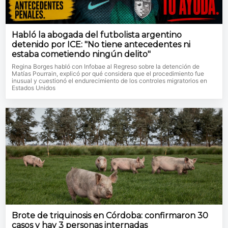
Habló la abogada del futbolista argentino
detenido por ICE: "No tiene antecedentes ni
estaba cometiendo ningún delito"
Regina Borges habló con Infobae al Regreso sobre la detención de
Matías Pourrain, explicó por qué considera que el procedimiento fue
inusual y cuestionó el endurecimiento de los controles migratorios en
Estados Unidos
Brote de triquinosis en Córdoba: confirmaron 30
casos y hay 3 personas internadas