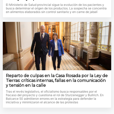
El Ministerio de Salud provincial sigue la evolución de los pacientes y
busca determinar el origen de los productos. La sospecha se concentra
en alimentos elaborados sin control sanitario y en carne de jabalí
Reparto de culpas en la Casa Rosada por la Ley de
Tierras: críticas internas, fallas en la comunicación
y tensión en la calle
Tras el revés legislativo, el oficialismo busca responsables por el
fracaso del proyecto y cuestiona el rol de Sturzenegger y Bullrich. En
Balcarce 50 admitieron errores en la estrategia para defender la
iniciativa y minimizaron el alcance de las protestas