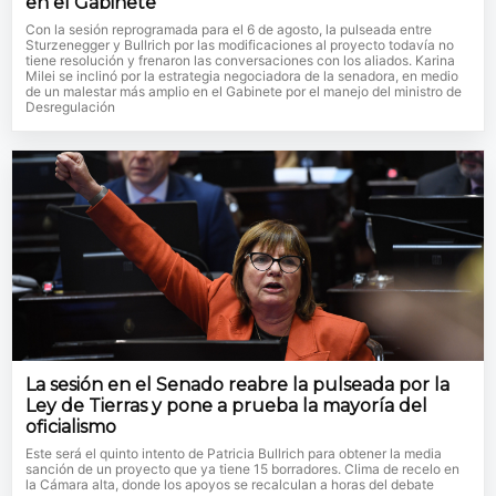
en el Gabinete
Con la sesión reprogramada para el 6 de agosto, la pulseada entre
Sturzenegger y Bullrich por las modificaciones al proyecto todavía no
tiene resolución y frenaron las conversaciones con los aliados. Karina
Milei se inclinó por la estrategia negociadora de la senadora, en medio
de un malestar más amplio en el Gabinete por el manejo del ministro de
Desregulación
La sesión en el Senado reabre la pulseada por la
Ley de Tierras y pone a prueba la mayoría del
oficialismo
Este será el quinto intento de Patricia Bullrich para obtener la media
sanción de un proyecto que ya tiene 15 borradores. Clima de recelo en
la Cámara alta, donde los apoyos se recalculan a horas del debate