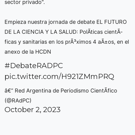
sector privado".
Empieza nuestra jornada de debate EL FUTURO
DE LA CIENCIA Y LA SALUD: PolÃ­ticas cientÃ­
ficas y sanitarias en los prÃ³ximos 4 aÃ±os, en el
anexo de la HCDN
#DebateRADPC
pic.twitter.com/H921ZMmPRQ
â€” Red Argentina de Periodismo CientÃ­fico
(@RAdPC)
October 2, 2023