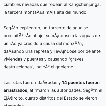
cumbres nevadas que rodean al Kangchenjunga,
la tercera montaÃ±a mÃ¡s alta del mundo.
SegÃºn explicaron, un torrente de agua se
precipitÃ³ rÃ­o abajo, sumÃ¡ndose a las aguas de
un rÃ­o ya crecido a causa del monzÃ³n,
daÃ±ando una represa y llevÃ¡ndose por delante
viviendas y puentes y causando "graves
destrucciones", indicÃ³ el gobierno.
Las rutas fueron daÃ±adas y
14 puentes fueron
arrastrados
, afirmaron las autoridades. SegÃºn el
EjÃ©rcito, cuatro distritos del Estado se vieron
afectados.