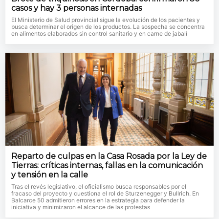
casos y hay 3 personas internadas
El Ministerio de Salud provincial sigue la evolución de los pacientes y
busca determinar el origen de los productos. La sospecha se concentra
en alimentos elaborados sin control sanitario y en carne de jabalí
Reparto de culpas en la Casa Rosada por la Ley de
Tierras: críticas internas, fallas en la comunicación
y tensión en la calle
Tras el revés legislativo, el oficialismo busca responsables por el
fracaso del proyecto y cuestiona el rol de Sturzenegger y Bullrich. En
Balcarce 50 admitieron errores en la estrategia para defender la
iniciativa y minimizaron el alcance de las protestas