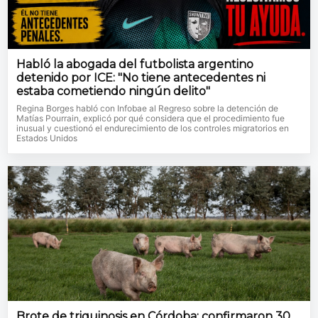
Habló la abogada del futbolista argentino
detenido por ICE: "No tiene antecedentes ni
estaba cometiendo ningún delito"
Regina Borges habló con Infobae al Regreso sobre la detención de
Matías Pourrain, explicó por qué considera que el procedimiento fue
inusual y cuestionó el endurecimiento de los controles migratorios en
Estados Unidos
Brote de triquinosis en Córdoba: confirmaron 30