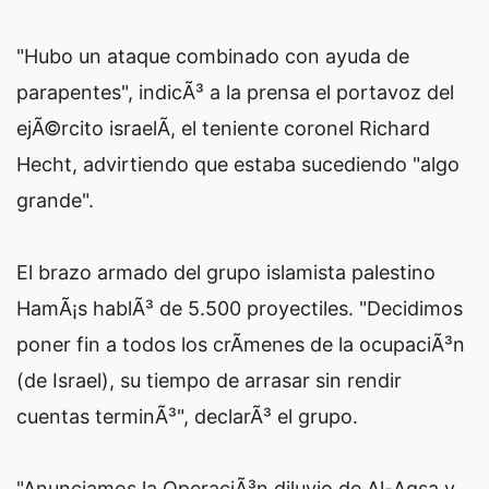
"Hubo un ataque combinado con ayuda de
parapentes", indicÃ³ a la prensa el portavoz del
ejÃ©rcito israelÃ­, el teniente coronel Richard
Hecht, advirtiendo que estaba sucediendo "algo
grande".
El brazo armado del grupo islamista palestino
HamÃ¡s hablÃ³ de 5.500 proyectiles. "Decidimos
poner fin a todos los crÃ­menes de la ocupaciÃ³n
(de Israel), su tiempo de arrasar sin rendir
cuentas terminÃ³", declarÃ³ el grupo.
"Anunciamos la OperaciÃ³n diluvio de Al-Aqsa y