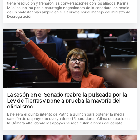
tiene resolución y frenaron las conversaciones con los aliados. Karina
Milei se inclinó por la estrategia negociadora de la senadora, en medio
de un malestar más amplio en el Gabinete por el manejo del ministro de
Desregulación
La sesión en el Senado reabre la pulseada por la
Ley de Tierras y pone a prueba la mayoría del
oficialismo
Este será el quinto intento de Patricia Bullrich para obtener la media
sanción de un proyecto que ya tiene 15 borradores. Clima de recelo en
la Cámara alta, donde los apoyos se recalculan a horas del debate