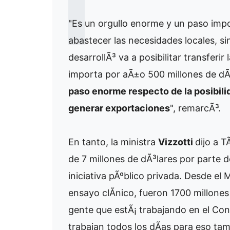
"Es un orgullo enorme y un paso impo
abastecer las necesidades locales, s
desarrollÃ³ va a posibilitar transferi
importa por aÃ±o 500 millones de dÃ
paso enorme respecto de la posibili
generar exportaciones
", remarcÃ³.
En tanto, la ministra
Vizzotti
dijo a 
de 7 millones de dÃ³lares por parte 
iniciativa pÃºblico privada. Desde el 
ensayo clÃ­nico, fueron 1700 millones
gente que estÃ¡ trabajando en el Con
trabajan todos los dÃ­as para eso ta