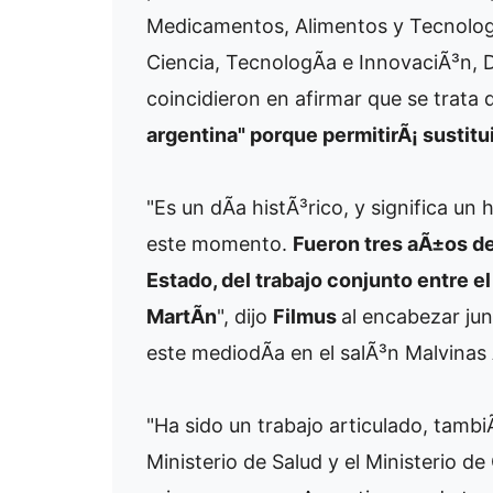
Medicamentos, Alimentos y Tecnolog
Ciencia, TecnologÃ­a e InnovaciÃ³n, Da
coincidieron en afirmar que se trata
argentina" porque permitirÃ¡ sustitu
"Es un dÃ­a histÃ³rico, y significa un 
este momento.
Fueron tres aÃ±os de
Estado, del trabajo conjunto entre e
MartÃ­n
", dijo
Filmus
al encabezar jun
este mediodÃ­a en el salÃ³n Malvinas 
"Ha sido un trabajo articulado, tamb
Ministerio de Salud y el Ministerio de