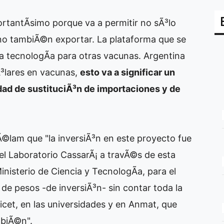
rtantÃ­simo porque va a permitir no sÃ³lo
ino tambiÃ©n exportar. La plataforma que se
r la tecnologÃ­a para otras vacunas. Argentina
³lares en vacunas,
esto va a significar un
dad de sustituciÃ³n de importaciones y de
TÃ©lam que "la inversiÃ³n en este proyecto fue
del Laboratorio CassarÃ¡ a travÃ©s de esta
Ministerio de Ciencia y TecnologÃ­a, para el
 de pesos -de inversiÃ³n- sin contar toda la
icet, en las universidades y en Anmat, que
mbiÃ©n".