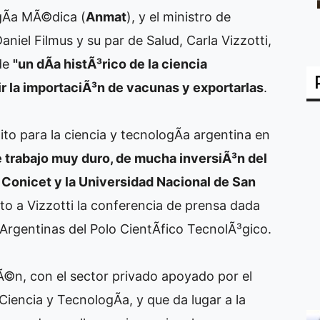
Ã­a MÃ©dica (
Anmat
), y el ministro de
niel Filmus y su par de Salud, Carla Vizzotti,
 de
"un dÃ­a histÃ³rico de la ciencia
ir la importaciÃ³n de vacunas y exportarlas
.
hito para la ciencia y tecnologÃ­a argentina en
 trabajo muy duro, de mucha inversiÃ³n del
l Conicet y la Universidad Nacional de San
to a Vizzotti la conferencia de prensa dada
Argentinas del Polo CientÃ­fico TecnolÃ³gico.
iÃ©n, con el sector privado apoyado por el
 Ciencia y TecnologÃ­a, y que da lugar a la