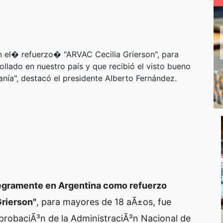
on el� refuerzo� "ARVAC Cecilia Grierson", para
llado en nuestro país y que recibió el visto bueno
nía", destacó el presidente Alberto Fernández.
tegramente en Argentina como refuerzo
Grierson"
, para mayores de 18 aÃ±os, fue
probaciÃ³n de la AdministraciÃ³n Nacional de