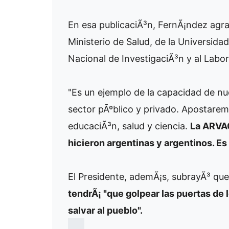
En esa publicaciÃ³n, FernÃ¡ndez agra
Ministerio de Salud, de la Universida
Nacional de InvestigaciÃ³n y al Labor
"Es un ejemplo de la capacidad de nue
sector pÃºblico y privado. Apostarem
educaciÃ³n, salud y ciencia.
La ARVAC
hicieron argentinas y argentinos. Es
El Presidente, ademÃ¡s, subrayÃ³ qu
tendrÃ¡ "que golpear las puertas de
salvar al pueblo".