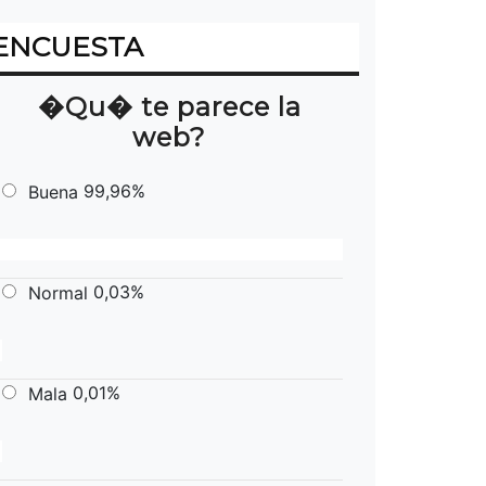
ENCUESTA
�Qu� te parece la
web?
99,96%
Buena
0,03%
Normal
0,01%
Mala