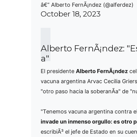
â€” Alberto FernÃ¡ndez (@alferdez)
October 18, 2023
Alberto FernÃ¡ndez: "E
a"
El presidente
Alberto FernÃ¡ndez
cel
vacuna argentina Arvac Cecilia Griers
"otro paso hacia la soberanÃ­a" de "nu
"Tenemos vacuna argentina contra el
invade un inmenso orgullo: es otro p
escribiÃ³ el jefe de Estado en su cuen