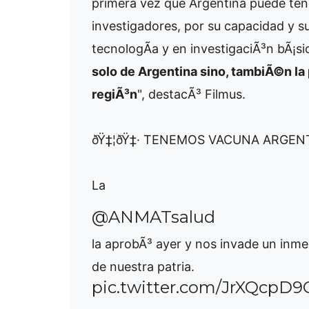
primera vez que Argentina puede tene
investigadores, por su capacidad y s
tecnologÃ­a y en investigaciÃ³n bÃ¡si
solo de Argentina sino, tambiÃ©n la 
regiÃ³n
", destacÃ³ Filmus.
ðŸ‡¦ðŸ‡· TENEMOS VACUNA ARGENT
La
@ANMATsalud
la aprobÃ³ ayer y nos invade un inmen
de nuestra patria.
pic.twitter.com/JrXQcpD9