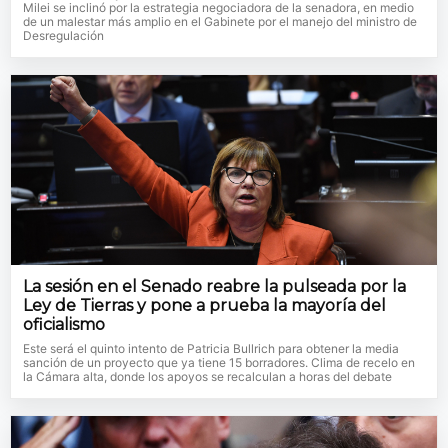
Milei se inclinó por la estrategia negociadora de la senadora, en medio
de un malestar más amplio en el Gabinete por el manejo del ministro de
Desregulación
La sesión en el Senado reabre la pulseada por la
Ley de Tierras y pone a prueba la mayoría del
oficialismo
Este será el quinto intento de Patricia Bullrich para obtener la media
sanción de un proyecto que ya tiene 15 borradores. Clima de recelo en
la Cámara alta, donde los apoyos se recalculan a horas del debate