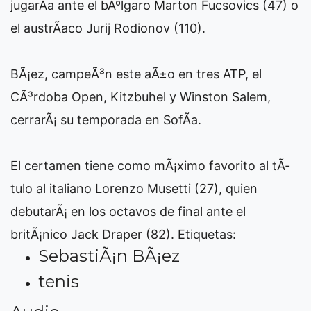
jugarÃ­a ante el bÃºlgaro Marton Fucsovics (47) o
el austrÃ­aco Jurij Rodionov (110).
BÃ¡ez, campeÃ³n este aÃ±o en tres ATP, el
CÃ³rdoba Open, Kitzbuhel y Winston Salem,
cerrarÃ¡ su temporada en SofÃ­a.
El certamen tiene como mÃ¡ximo favorito al tÃ­
tulo al italiano Lorenzo Musetti (27), quien
debutarÃ¡ en los octavos de final ante el
britÃ¡nico Jack Draper (82).
Etiquetas:
SebastiÃ¡n BÃ¡ez
tenis