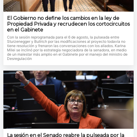
El Gobierno no define los cambios en la ley de
Propiedad Privada y recrudecen los cortocircuitos
en el Gabinete
Con la sesión reprogramada para el 6 de agosto, la pulseada entre
Sturzenegger y Bullrich por las modificaciones al proyecto todavía no
tiene resolución y frenaron las conversaciones con los aliados. Karina
Milei se inclinó por la estrategia negociadora de la senadora, en medio
de un malestar más amplio en el Gabinete por el manejo del ministro de
Desregulación
La sesión en el Senado reabre la pulseada por la