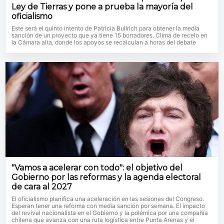
Ley de Tierras y pone a prueba la mayoría del
oficialismo
Este será el quinto intento de Patricia Bullrich para obtener la media
sanción de un proyecto que ya tiene 15 borradores. Clima de recelo en
la Cámara alta, donde los apoyos se recalculan a horas del debate
"Vamos a acelerar con todo": el objetivo del
Gobierno por las reformas y la agenda electoral
de cara al 2027
El oficialismo planifica una aceleración en las sesiones del Congreso.
Esperan tener una reforma con media sanción por semana. El impacto
del revival nacionalista en el Gobierno y la polémica por una compañía
chilena que avanza con una ruta logística entre Punta Arenas y el