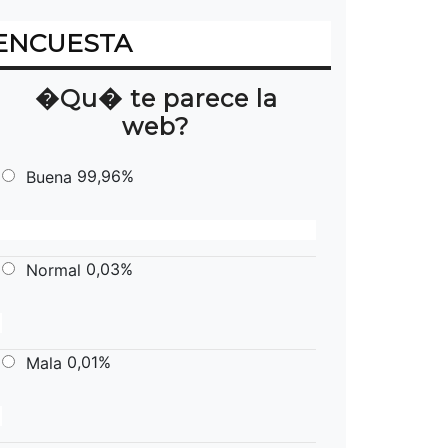
ENCUESTA
�Qu� te parece la
web?
99,96%
Buena
0,03%
Normal
0,01%
Mala