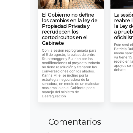
El Gobierno no define
La sesi
los cambios en la ley de
reabre 
Propiedad Privada y
la Ley d
recrudecen los
a prueb
cortocircuitos en el
oficiali
Gabinete
Este será e
Patricia Bul
Con la sesión reprogramada para
media sanc
el 6 de agosto, la pulseada entre
ya tiene 15
Sturzenegger y Bullrich por las
recelo en l
modificaciones al proyecto todavía
apoyos se r
no tiene resolución y frenaron las
debate
conversaciones con los aliados.
Karina Milei se inclinó por la
estrategia negociadora de la
senadora, en medio de un malestar
más amplio en el Gabinete por el
manejo del ministro de
Desregulación
Comentarios