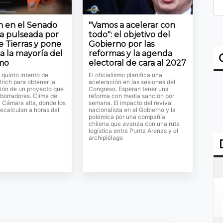
ón en el Senado
"Vamos a acelerar con
la pulseada por
todo": el objetivo del
e Tierras y pone
Gobierno por las
a la mayoría del
reformas y la agenda
smo
electoral de cara al 2027
l quinto intento de
El oficialismo planifica una
lrich para obtener la
aceleración en las sesiones del
ión de un proyecto que
Congreso. Esperan tener una
 borradores. Clima de
reforma con media sanción por
a Cámara alta, donde los
semana. El impacto del revival
ecalculan a horas del
nacionalista en el Gobierno y la
polémica por una compañía
chilena que avanza con una ruta
logística entre Punta Arenas y el
archipiélago