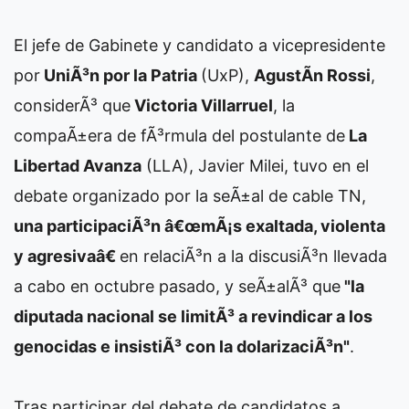
El jefe de Gabinete y candidato a vicepresidente
por
UniÃ³n por la Patria
(UxP),
AgustÃ­n Rossi
,
considerÃ³ que
Victoria Villarruel
, la
compaÃ±era de fÃ³rmula del postulante de
La
Libertad Avanza
(LLA), Javier Milei, tuvo en el
debate organizado por la seÃ±al de cable TN,
una participaciÃ³n â€œmÃ¡s exaltada, violenta
y agresivaâ€
en relaciÃ³n a la discusiÃ³n llevada
a cabo en octubre pasado, y seÃ±alÃ³ que
"la
diputada nacional se limitÃ³ a revindicar a los
genocidas e insistiÃ³ con la dolarizaciÃ³n"
.
Tras participar del debate de candidatos a