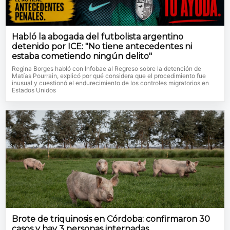
Habló la abogada del futbolista argentino
detenido por ICE: "No tiene antecedentes ni
estaba cometiendo ningún delito"
Regina Borges habló con Infobae al Regreso sobre la detención de
Matías Pourrain, explicó por qué considera que el procedimiento fue
inusual y cuestionó el endurecimiento de los controles migratorios en
Estados Unidos
Brote de triquinosis en Córdoba: confirmaron 30
casos y hay 3 personas internadas