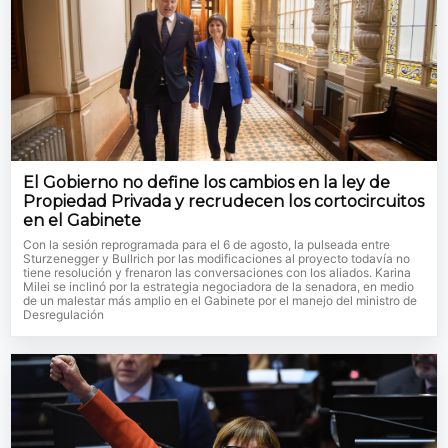
El Gobierno no define los cambios en la ley de
Propiedad Privada y recrudecen los cortocircuitos
en el Gabinete
Con la sesión reprogramada para el 6 de agosto, la pulseada entre
Sturzenegger y Bullrich por las modificaciones al proyecto todavía no
tiene resolución y frenaron las conversaciones con los aliados. Karina
Milei se inclinó por la estrategia negociadora de la senadora, en medio
de un malestar más amplio en el Gabinete por el manejo del ministro de
Desregulación