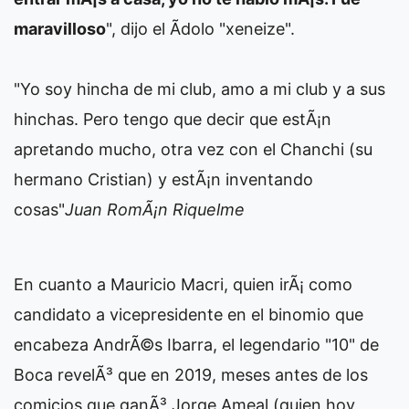
maravilloso
", dijo el Ã­dolo "xeneize".
"Yo soy hincha de mi club, amo a mi club y a sus
hinchas. Pero tengo que decir que estÃ¡n
apretando mucho, otra vez con el Chanchi (su
hermano Cristian) y estÃ¡n inventando
cosas"
Juan RomÃ¡n Riquelme
En cuanto a Mauricio Macri, quien irÃ¡ como
candidato a vicepresidente en el binomio que
encabeza AndrÃ©s Ibarra, el legendario "10" de
Boca revelÃ³ que en 2019, meses antes de los
comicios que ganÃ³ Jorge Ameal (quien hoy