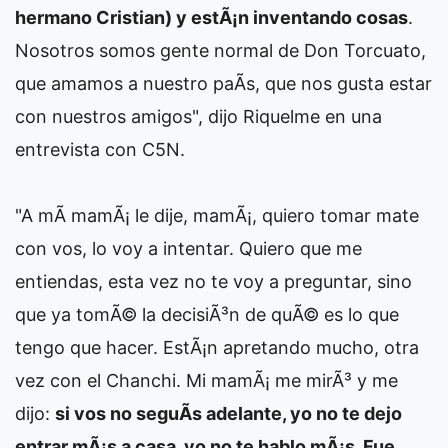
hermano Cristian) y estÃ¡n inventando cosas
.
Nosotros somos gente normal de Don Torcuato,
que amamos a nuestro paÃ­s, que nos gusta estar
con nuestros amigos", dijo Riquelme en una
entrevista con C5N.
"A mÃ­ mamÃ¡ le dije, mamÃ¡, quiero tomar mate
con vos, lo voy a intentar. Quiero que me
entiendas, esta vez no te voy a preguntar, sino
que ya tomÃ© la decisiÃ³n de quÃ© es lo que
tengo que hacer. EstÃ¡n apretando mucho, otra
vez con el Chanchi. Mi mamÃ¡ me mirÃ³ y me
dijo:
si vos no seguÃ­s adelante, yo no te dejo
entrar mÃ¡s a casa, yo no te hablo mÃ¡s. Fue