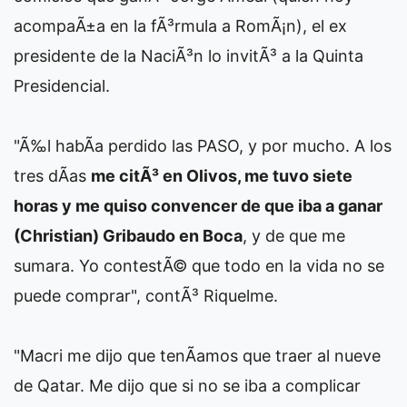
acompaÃ±a en la fÃ³rmula a RomÃ¡n), el ex
presidente de la NaciÃ³n lo invitÃ³ a la Quinta
Presidencial.
"Ã‰l habÃ­a perdido las PASO, y por mucho. A los
tres dÃ­as
me citÃ³ en Olivos, me tuvo siete
horas y me quiso convencer de que iba a ganar
(Christian) Gribaudo en Boca
, y de que me
sumara. Yo contestÃ© que todo en la vida no se
puede comprar", contÃ³ Riquelme.
"Macri me dijo que tenÃ­amos que traer al nueve
de Qatar. Me dijo que si no se iba a complicar