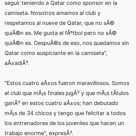
seguir teniendo a Qatar como sponsor en la
camiseta. Nosotros amamos al club y
respetamos al nueve de Qatar, que no sÃ©
quiÃ©n es. Me gusta el fÃºtbol pero no sÃ©
quiÃ©n es. DespuÃ©s de eso, nos quedamos sin
Qatar como auspiciante en la camiseta",
aÃ±adiÃ³.
"Estos cuatro aÃ±os fueron maravillosos. Somos
el club que mÃ¡s finales jugÃ³ y que mÃ¡s tÃ­tulos
ganÃ³ en estos cuatro aÃ±os; han debutado
mÃ¡s de 34 chicos y tengo que felicitar a todos
los entrenadores de los juveniles que hacen un
trabajo enorme", expresÃ³.