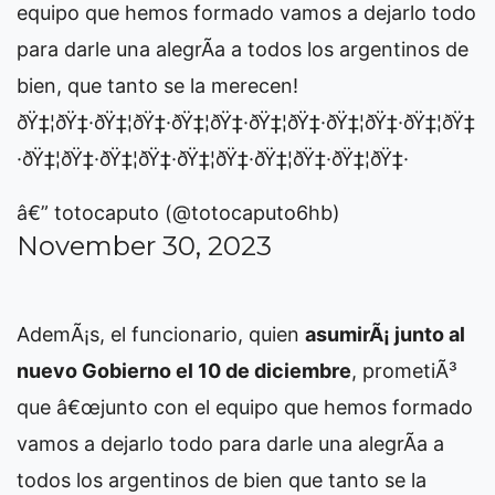
equipo que hemos formado vamos a dejarlo todo
para darle una alegrÃ­a a todos los argentinos de
bien, que tanto se la merecen!
ðŸ‡¦ðŸ‡·ðŸ‡¦ðŸ‡·ðŸ‡¦ðŸ‡·ðŸ‡¦ðŸ‡·ðŸ‡¦ðŸ‡·ðŸ‡¦ðŸ‡
·ðŸ‡¦ðŸ‡·ðŸ‡¦ðŸ‡·ðŸ‡¦ðŸ‡·ðŸ‡¦ðŸ‡·ðŸ‡¦ðŸ‡·
â€” totocaputo (@totocaputo6hb)
November 30, 2023
AdemÃ¡s, el funcionario, quien
asumirÃ¡ junto al
nuevo Gobierno el 10 de diciembre
, prometiÃ³
que â€œjunto con el equipo que hemos formado
vamos a dejarlo todo para darle una alegrÃ­a a
todos los argentinos de bien que tanto se la