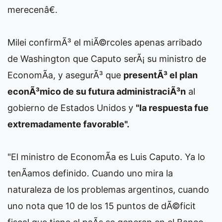
merecenâ€.
Milei confirmÃ³ el miÃ©rcoles apenas arribado
de Washington que Caputo serÃ¡ su ministro de
EconomÃ­a, y asegurÃ³ que
presentÃ³ el plan
econÃ³mico de su futura administraciÃ³n
al
gobierno de Estados Unidos y
"la respuesta fue
extremadamente favorable".
"El ministro de EconomÃ­a es Luis Caputo. Ya lo
tenÃ­amos definido. Cuando uno mira la
naturaleza de los problemas argentinos, cuando
uno nota que 10 de los 15 puntos de dÃ©ficit