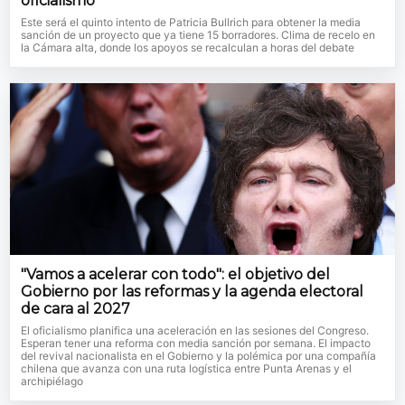
oficialismo
Este será el quinto intento de Patricia Bullrich para obtener la media
sanción de un proyecto que ya tiene 15 borradores. Clima de recelo en
la Cámara alta, donde los apoyos se recalculan a horas del debate
"Vamos a acelerar con todo": el objetivo del
Gobierno por las reformas y la agenda electoral
de cara al 2027
El oficialismo planifica una aceleración en las sesiones del Congreso.
Esperan tener una reforma con media sanción por semana. El impacto
del revival nacionalista en el Gobierno y la polémica por una compañía
chilena que avanza con una ruta logística entre Punta Arenas y el
archipiélago