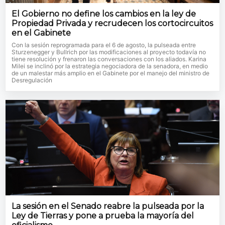
El Gobierno no define los cambios en la ley de
Propiedad Privada y recrudecen los cortocircuitos
en el Gabinete
Con la sesión reprogramada para el 6 de agosto, la pulseada entre
Sturzenegger y Bullrich por las modificaciones al proyecto todavía no
tiene resolución y frenaron las conversaciones con los aliados. Karina
Milei se inclinó por la estrategia negociadora de la senadora, en medio
de un malestar más amplio en el Gabinete por el manejo del ministro de
Desregulación
La sesión en el Senado reabre la pulseada por la
Ley de Tierras y pone a prueba la mayoría del