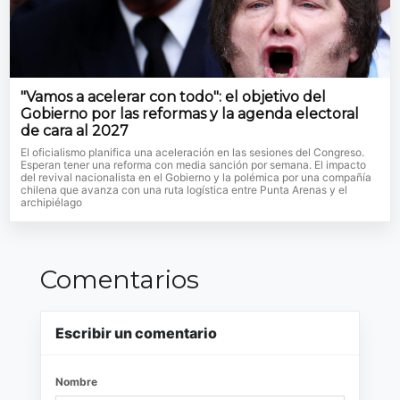
"Vamos a acelerar con todo": el objetivo del
Gobierno por las reformas y la agenda electoral
de cara al 2027
El oficialismo planifica una aceleración en las sesiones del Congreso.
Esperan tener una reforma con media sanción por semana. El impacto
del revival nacionalista en el Gobierno y la polémica por una compañía
chilena que avanza con una ruta logística entre Punta Arenas y el
archipiélago
Comentarios
Escribir un comentario
Nombre