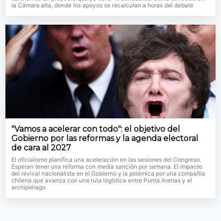
la Cámara alta, donde los apoyos se recalculan a horas del debate
"Vamos a acelerar con todo": el objetivo del
Gobierno por las reformas y la agenda electoral
de cara al 2027
El oficialismo planifica una aceleración en las sesiones del Congreso.
Esperan tener una reforma con media sanción por semana. El impacto
del revival nacionalista en el Gobierno y la polémica por una compañía
chilena que avanza con una ruta logística entre Punta Arenas y el
archipiélago