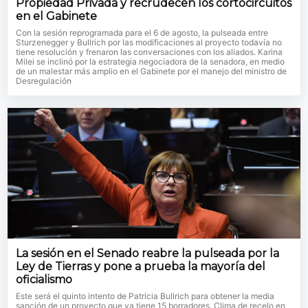
Propiedad Privada y recrudecen los cortocircuitos
en el Gabinete
Con la sesión reprogramada para el 6 de agosto, la pulseada entre
Sturzenegger y Bullrich por las modificaciones al proyecto todavía no
tiene resolución y frenaron las conversaciones con los aliados. Karina
Milei se inclinó por la estrategia negociadora de la senadora, en medio
de un malestar más amplio en el Gabinete por el manejo del ministro de
Desregulación
La sesión en el Senado reabre la pulseada por la
Ley de Tierras y pone a prueba la mayoría del
oficialismo
Este será el quinto intento de Patricia Bullrich para obtener la media
sanción de un proyecto que ya tiene 15 borradores. Clima de recelo en