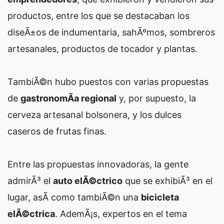
productos, entre los que se destacaban los
diseÃ±os de indumentaria, sahÃºmos, sombreros
artesanales, productos de tocador y plantas.
TambiÃ©n hubo puestos con varias propuestas
de
gastronomÃ­a regional
y, por supuesto, la
cerveza artesanal bolsonera, y los dulces
caseros de frutas finas.
Entre las propuestas innovadoras, la gente
admirÃ³ el
auto elÃ©ctrico
que se exhibiÃ³ en el
lugar, asÃ­ como tambiÃ©n una
bicicleta
elÃ©ctrica
. AdemÃ¡s, expertos en el tema