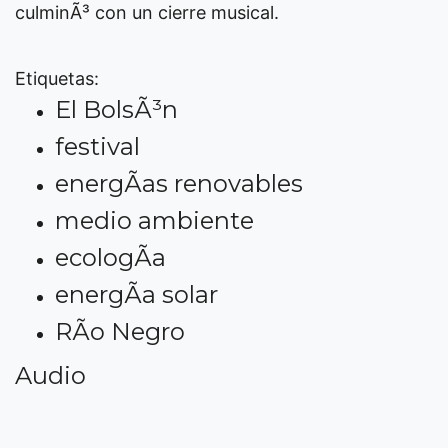
culminÃ³ con un cierre musical.
Etiquetas:
El BolsÃ³n
festival
energÃ­as renovables
medio ambiente
ecologÃ­a
energÃ­a solar
RÃ­o Negro
Audio