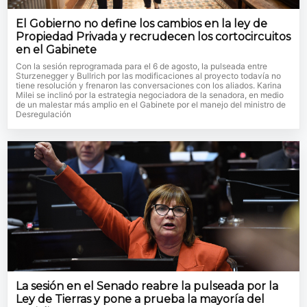
El Gobierno no define los cambios en la ley de
Propiedad Privada y recrudecen los cortocircuitos
en el Gabinete
Con la sesión reprogramada para el 6 de agosto, la pulseada entre
Sturzenegger y Bullrich por las modificaciones al proyecto todavía no
tiene resolución y frenaron las conversaciones con los aliados. Karina
Milei se inclinó por la estrategia negociadora de la senadora, en medio
de un malestar más amplio en el Gabinete por el manejo del ministro de
Desregulación
La sesión en el Senado reabre la pulseada por la
Ley de Tierras y pone a prueba la mayoría del