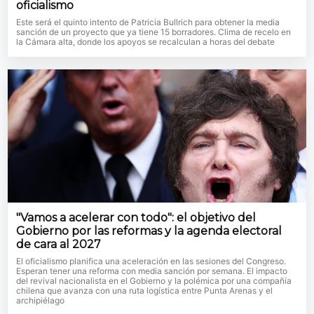
oficialismo
Este será el quinto intento de Patricia Bullrich para obtener la media
sanción de un proyecto que ya tiene 15 borradores. Clima de recelo en
la Cámara alta, donde los apoyos se recalculan a horas del debate
"Vamos a acelerar con todo": el objetivo del
Gobierno por las reformas y la agenda electoral
de cara al 2027
El oficialismo planifica una aceleración en las sesiones del Congreso.
Esperan tener una reforma con media sanción por semana. El impacto
del revival nacionalista en el Gobierno y la polémica por una compañía
chilena que avanza con una ruta logística entre Punta Arenas y el
archipiélago