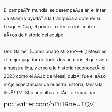
El campeÃ³n mundial se desempeÃ±a en el Inter
de Miami y ayudÃ³ a la franquicia a obtener la
Leagues Cup, el primer trofeo en los cuatro
aÃ±os de historia del equipo.
Don Garber (Comisionado MLS)ðŸ—£ï¸: Messi es
el mejor jugador de todos los tiempos el que vino
a nuestra liga, y creo q la historia reconocerÃ¡ el
2023 como el AÃ±o de Messi, quizÃ¡ fue el aÃ±o
mÃ¡s espectacular de nuestra historia, Messi la
llevÃ³ (MLS) a una altura difÃ­cil de imaginar.
pic.twitter.com/nDHRneUTQV