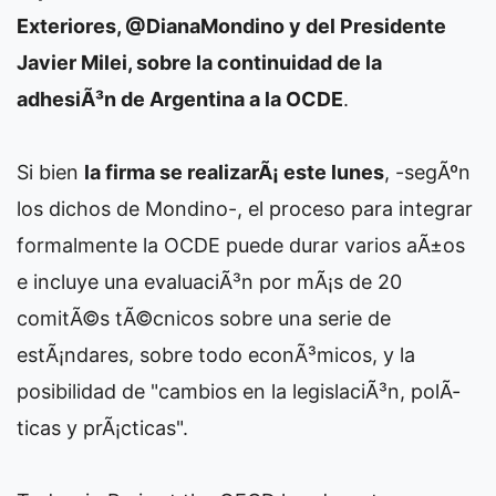
Exteriores, @DianaMondino y del Presidente
Javier Milei, sobre la continuidad de la
adhesiÃ³n de Argentina a la OCDE
.
Si bien
la firma se realizarÃ¡ este lunes
, -segÃºn
los dichos de Mondino-, el proceso para integrar
formalmente la OCDE puede durar varios aÃ±os
e incluye una evaluaciÃ³n por mÃ¡s de 20
comitÃ©s tÃ©cnicos sobre una serie de
estÃ¡ndares, sobre todo econÃ³micos, y la
posibilidad de "cambios en la legislaciÃ³n, polÃ­
ticas y prÃ¡cticas".