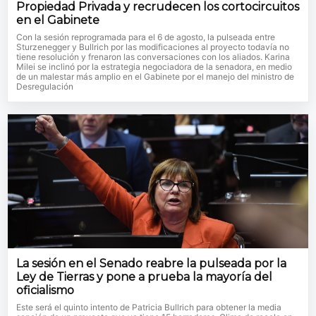
Propiedad Privada y recrudecen los cortocircuitos
en el Gabinete
Con la sesión reprogramada para el 6 de agosto, la pulseada entre
Sturzenegger y Bullrich por las modificaciones al proyecto todavía no
tiene resolución y frenaron las conversaciones con los aliados. Karina
Milei se inclinó por la estrategia negociadora de la senadora, en medio
de un malestar más amplio en el Gabinete por el manejo del ministro de
Desregulación
La sesión en el Senado reabre la pulseada por la
Ley de Tierras y pone a prueba la mayoría del
oficialismo
Este será el quinto intento de Patricia Bullrich para obtener la media