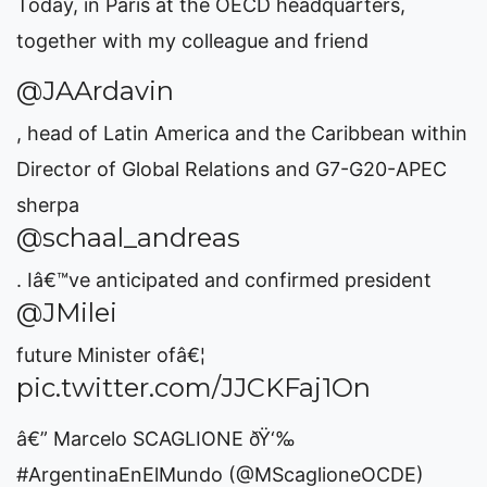
Today, in Paris at the OECD headquarters,
together with my colleague and friend
@JAArdavin
, head of Latin America and the Caribbean within
Director of Global Relations and G7-G20-APEC
sherpa
@schaal_andreas
. Iâ€™ve anticipated and confirmed president
@JMilei
future Minister ofâ€¦
pic.twitter.com/JJCKFaj1On
â€” Marcelo SCAGLIONE ðŸ‘‰
#ArgentinaEnElMundo (@MScaglioneOCDE)