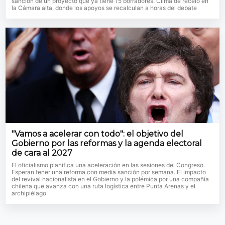
sanción de un proyecto que ya tiene 15 borradores. Clima de recelo en
la Cámara alta, donde los apoyos se recalculan a horas del debate
"Vamos a acelerar con todo": el objetivo del
Gobierno por las reformas y la agenda electoral
de cara al 2027
El oficialismo planifica una aceleración en las sesiones del Congreso.
Esperan tener una reforma con media sanción por semana. El impacto
del revival nacionalista en el Gobierno y la polémica por una compañía
chilena que avanza con una ruta logística entre Punta Arenas y el
archipiélago