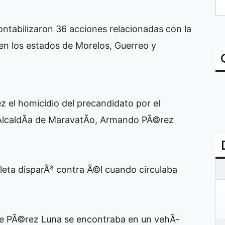
ontabilizaron 36 acciones relacionadas con la
 en los estados de Morelos, Guerreo y
 el homicidio del precandidato por el
 AlcaldÃ­a de MaravatÃ­o, Armando PÃ©rez
eta disparÃ³ contra Ã©l cuando circulaba
que PÃ©rez Luna se encontraba en un vehÃ­