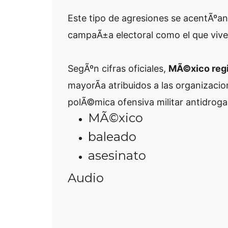
Este tipo de agresiones se acentÃºa
campaÃ±a electoral como el que viv
SegÃºn cifras oficiales,
MÃ©xico regi
mayorÃ­a atribuidos a las organizaci
polÃ©mica ofensiva militar antidrog
MÃ©xico
baleado
asesinato
Audio