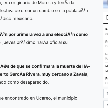
 era originario de Morelia y tenÃ­a la
ectiva de crear un cambio en la poblaciÃ³n
Ã³dico mexicano.
Ã³n por primera vez a una elecciÃ³n como
l jueves prÃ³ximo harÃ­a oficial su
Ã©s de que se confirmara la muerte del lÃ­
erto GarcÃ­a Rivera, muy cercano a Zavala
,
dado como desaparecido.
e encontrado en Ucareo, el municipio