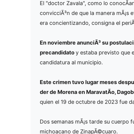
El "doctor Zavala", como lo conocÃ­an,
convicciÃ³n de que la manera mÃ¡s ef
era concientizando, consigna el peri
En noviembre anunciÃ³ su postulaci
precandidato
y estaba previsto que e
candidatura al municipio.
Este crimen tuvo lugar meses despu
der de Morena en MaravatÃ­o, Dagob
quien el 19 de octubre de 2023 fue 
Dos semanas mÃ¡s tarde su cuerpo fu
michoacano de ZinapÃ©cuaro.