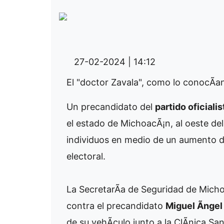
27-02-2024 | 14:12
El "doctor Zavala", como lo conocÃ­an
Un precandidato del
partido oficiali
el estado de MichoacÃ¡n, al oeste del
individuos en medio de un aumento de
electoral.
La SecretarÃ­a de Seguridad de Mich
contra el precandidato
Miguel Ãnge
de su vehÃ­culo junto a la ClÃ­nica Sa