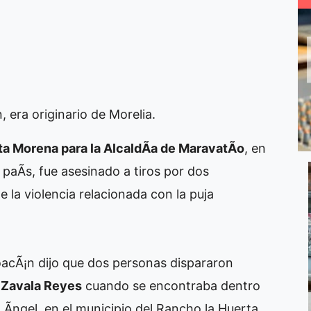
, era originario de Morelia.
sta Morena para la AlcaldÃ­a de MaravatÃ­o
, en
 paÃ­s, fue asesinado a tiros por dos
 la violencia relacionada con la puja
oacÃ¡n dijo que dos personas dispararon
l Zavala Reyes
cuando se encontraba dentro
n Ãngel, en el municipio del Rancho la Huerta