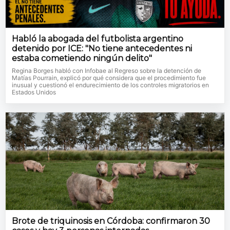
Habló la abogada del futbolista argentino
detenido por ICE: "No tiene antecedentes ni
estaba cometiendo ningún delito"
Regina Borges habló con Infobae al Regreso sobre la detención de
Matías Pourrain, explicó por qué considera que el procedimiento fue
inusual y cuestionó el endurecimiento de los controles migratorios en
Estados Unidos
Brote de triquinosis en Córdoba: confirmaron 30