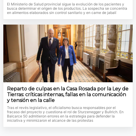
El Ministerio de Salud provincial sigue la evolución de los pacientes y
busca determinar el origen de los productos. La sospecha se concentra
en alimentos elaborados sin control sanitario y en carne de jabalí
Reparto de culpas en la Casa Rosada por la Ley de
Tierras: críticas internas, fallas en la comunicación
y tensión en la calle
Tras el revés legislativo, el oficialismo busca responsables por el
fracaso del proyecto y cuestiona el rol de Sturzenegger y Bullrich. En
Balcarce 50 admitieron errores en la estrategia para defender la
iniciativa y minimizaron el alcance de las protestas