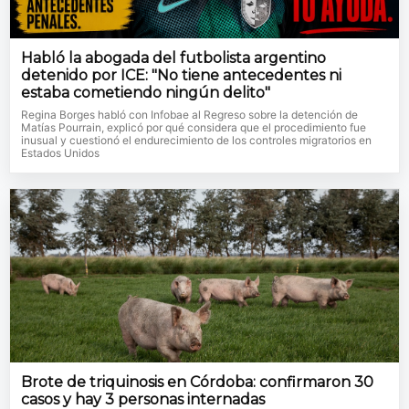
Habló la abogada del futbolista argentino
detenido por ICE: "No tiene antecedentes ni
estaba cometiendo ningún delito"
Regina Borges habló con Infobae al Regreso sobre la detención de
Matías Pourrain, explicó por qué considera que el procedimiento fue
inusual y cuestionó el endurecimiento de los controles migratorios en
Estados Unidos
Brote de triquinosis en Córdoba: confirmaron 30
casos y hay 3 personas internadas