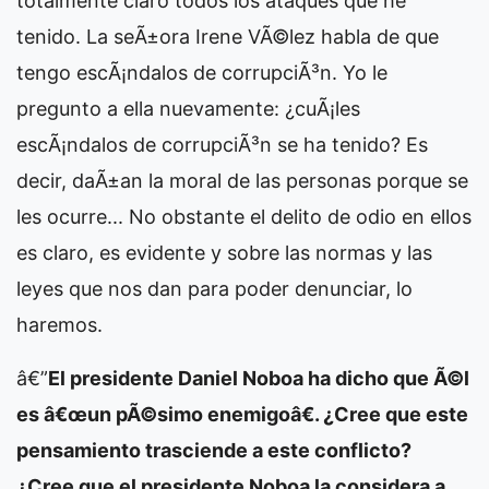
totalmente claro todos los ataques que he
tenido. La seÃ±ora Irene VÃ©lez habla de que
tengo escÃ¡ndalos de corrupciÃ³n. Yo le
pregunto a ella nuevamente: ¿cuÃ¡les
escÃ¡ndalos de corrupciÃ³n se ha tenido? Es
decir, daÃ±an la moral de las personas porque se
les ocurre... No obstante el delito de odio en ellos
es claro, es evidente y sobre las normas y las
leyes que nos dan para poder denunciar, lo
haremos.
â€”
El presidente Daniel Noboa ha dicho que Ã©l
es â€œun pÃ©simo enemigoâ€. ¿Cree que este
pensamiento trasciende a este conflicto?
¿Cree que el presidente Noboa la considera a