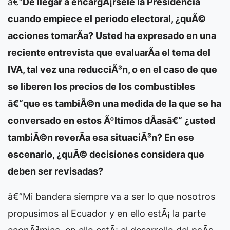
â€“
De llegar a encargÃ¡rsele la Presidencia
cuando empiece el periodo electoral, ¿quÃ©
acciones tomarÃ­a? Usted ha expresado en una
reciente entrevista que evaluarÃ­a el tema del
IVA, tal vez una reducciÃ³n, o en el caso de que
se liberen los precios de los combustibles
â€“que es tambiÃ©n una medida de la que se ha
conversado en estos Ãºltimos dÃ­asâ€“ ¿usted
tambiÃ©n reverÃ­a esa situaciÃ³n? En ese
escenario, ¿quÃ© decisiones considera que
deben ser revisadas?
â€”Mi bandera siempre va a ser lo que nosotros
propusimos al Ecuador y en ello estÃ¡ la parte