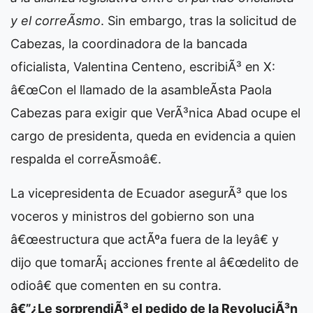
y el correÃ­smo
. Sin embargo, tras la solicitud de
Cabezas, la coordinadora de la bancada
oficialista, Valentina Centeno, escribiÃ³ en X:
â€œCon el llamado de la asambleÃ­sta Paola
Cabezas para exigir que VerÃ³nica Abad ocupe el
cargo de presidenta, queda en evidencia a quien
respalda el correÃ­smoâ€.
La vicepresidenta de Ecuador asegurÃ³ que los
voceros y ministros del gobierno son una
â€œestructura que actÃºa fuera de la leyâ€ y
dijo que tomarÃ¡ acciones frente al â€œdelito de
odioâ€ que comenten en su contra.
â€”¿Le sorprendiÃ³ el pedido de la RevoluciÃ³n