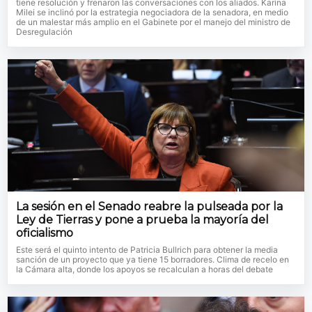
tiene resolución y frenaron las conversaciones con los aliados. Karina
Milei se inclinó por la estrategia negociadora de la senadora, en medio
de un malestar más amplio en el Gabinete por el manejo del ministro de
Desregulación
La sesión en el Senado reabre la pulseada por la
Ley de Tierras y pone a prueba la mayoría del
oficialismo
Este será el quinto intento de Patricia Bullrich para obtener la media
sanción de un proyecto que ya tiene 15 borradores. Clima de recelo en
la Cámara alta, donde los apoyos se recalculan a horas del debate