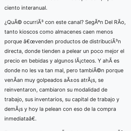
ciento interanual.
¿QuÃ© ocurriÃ³ con este canal? SegÃºn Del RÃ­o,
tanto kioscos como almacenes caen menos
porque â€œvenden productos de distribuciÃ³n
directa, donde tienden a pelear un poco mejor el
precio en bebidas y algunos lÃ¡cteos. Y ahÃ­ es
donde no les va tan mal, pero tambiÃ©n porque
venÃ­an muy golpeados aÃ±os atrÃ¡s, se
reinventaron, cambiaron su modalidad de
trabajo, sus inventarios, su capital de trabajo y
demÃ¡s y hoy la pelean con eso de la compra
inmediataâ€.