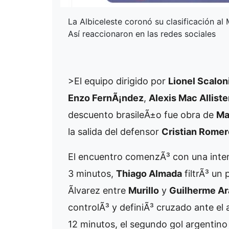
La Albiceleste coronó su clasificación al
Así reaccionaron en las redes sociales
>
El equipo dirigido por
Lionel Scalon
Enzo FernÃ¡ndez
,
Alexis Mac Alliste
descuento brasileÃ±o fue obra de
Ma
la salida del defensor
Cristian Romer
El encuentro comenzÃ³ con una inten
3 minutos,
Thiago Almada
filtrÃ³ un
Ãlvarez entre
Murillo
y
Guilherme Ar
controlÃ³ y definiÃ³ cruzado ante el
12 minutos, el segundo gol argentino 