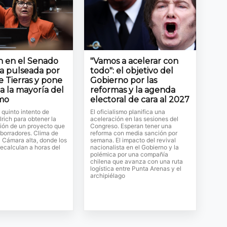
ón en el Senado
"Vamos a acelerar con
la pulseada por
todo": el objetivo del
e Tierras y pone
Gobierno por las
a la mayoría del
reformas y la agenda
smo
electoral de cara al 2027
l quinto intento de
El oficialismo planifica una
lrich para obtener la
aceleración en las sesiones del
ión de un proyecto que
Congreso. Esperan tener una
 borradores. Clima de
reforma con media sanción por
a Cámara alta, donde los
semana. El impacto del revival
ecalculan a horas del
nacionalista en el Gobierno y la
polémica por una compañía
chilena que avanza con una ruta
logística entre Punta Arenas y el
archipiélago