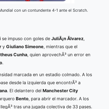
 Mundial con un contundente 4-1 ante el Scratch.
i
se impuso con goles de
JuliÃ¡n Ãlvarez
,
r
y
Giuliano Simeone
, mientras que el
theus Cunha
, quien aprovechÃ³ un error en
o
.
sidad marcada en un estadio colmado. A los
 pase desde la izquierda que encontrÃ³ a
ana
. El delantero del
Manchester City
 arquero
Bento
, para abrir el marcador. A los
llegÃ³ tras una jugada colectiva de 33 pases.