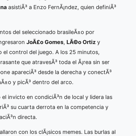
ina
asistiÃ³ a Enzo FernÃ¡ndez, quien definiÃ³
entos del seleccionado brasileÃ±o por
ingresaron
JoÃ£o Gomes
,
LÃ©o Ortiz
y
 el control del juego. A los 25 minutos,
rasante que atravesÃ³ toda el Ã¡rea sin ser
eone apareciÃ³ desde la derecha y conectÃ³
aÃ±o y picÃ³ dentro del arco.
l invicto en condiciÃ³n de local y lidera las
ufriÃ³ su cuarta derrota en la competencia y
aciÃ³n directa.
allaron con los clÃ¡sicos memes. Las burlas al