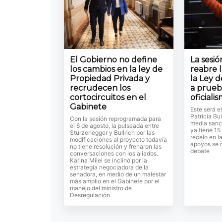
El Gobierno no define
La sesi
los cambios en la ley de
reabre 
Propiedad Privada y
la Ley d
recrudecen los
a prueb
cortocircuitos en el
oficiali
Gabinete
Este será e
Patricia Bul
Con la sesión reprogramada para
media sanc
el 6 de agosto, la pulseada entre
ya tiene 15
Sturzenegger y Bullrich por las
recelo en l
modificaciones al proyecto todavía
apoyos se r
no tiene resolución y frenaron las
debate
conversaciones con los aliados.
Karina Milei se inclinó por la
estrategia negociadora de la
senadora, en medio de un malestar
más amplio en el Gabinete por el
manejo del ministro de
Desregulación