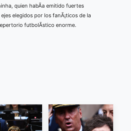
inha, quien habÃ­a emitido fuertes
 ejes elegidos por los fanÃ¡ticos de la
epertorio futbolÃ­stico enorme.