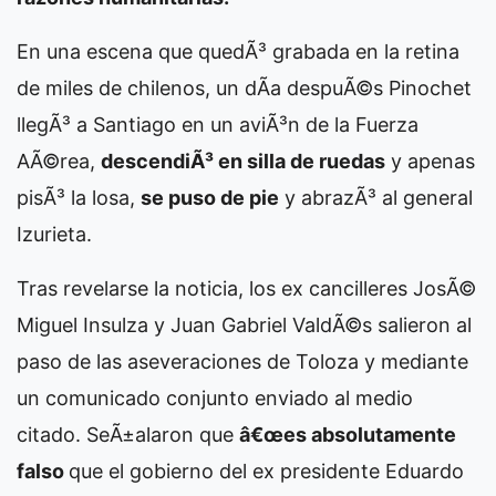
En una escena que quedÃ³ grabada en la retina
de miles de chilenos, un dÃ­a despuÃ©s Pinochet
llegÃ³ a Santiago en un aviÃ³n de la Fuerza
AÃ©rea,
descendiÃ³ en silla de ruedas
y apenas
pisÃ³ la losa,
se puso de pie
y abrazÃ³ al general
Izurieta.
Tras revelarse la noticia, los ex cancilleres JosÃ©
Miguel Insulza y Juan Gabriel ValdÃ©s salieron al
paso de las aseveraciones de Toloza y mediante
un comunicado conjunto enviado al medio
citado. SeÃ±alaron que
â€œes absolutamente
falso
que el gobierno del ex presidente Eduardo