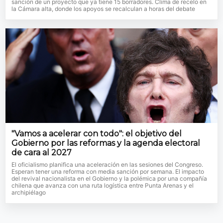
sanción de un proyecto que ya tiene 15 borradores. Clima de recelo en
la Cámara alta, donde los apoyos se recalculan a horas del debate
"Vamos a acelerar con todo": el objetivo del
Gobierno por las reformas y la agenda electoral
de cara al 2027
El oficialismo planifica una aceleración en las sesiones del Congreso.
Esperan tener una reforma con media sanción por semana. El impacto
del revival nacionalista en el Gobierno y la polémica por una compañía
chilena que avanza con una ruta logística entre Punta Arenas y el
archipiélago