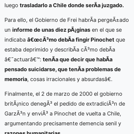
luego
trasladarlo a Chile donde serÃ­a juzgado.
Para ello, el Gobierno de Frei habrÃ­a pergeÃ±ado
un
informe de unas diez pÃ¡ginas
en el que se
indicaba
â€œcÃ³mo debÃ­a fingir Pinochet
que
estaba deprimido y describÃ­a cÃ³mo debÃ­a
â€˜actuarâ€™:
tenÃ­a que decir que habÃ­a
pensado suicidarse, que tenÃ­a problemas de
memoria
, cosas irracionales y absurdasâ€.
Finalmente, el 2 de marzo de 2000 el gobierno
britÃ¡nico denegÃ³ el pedido de extradiciÃ³n de
GarzÃ³n y enviÃ³ a Pinochet de vuelta a Chile,
argumentando precisamente demencia senil y
razones humanitarias.