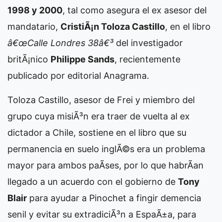
1998 y 2000
, tal como asegura el ex asesor del
mandatario,
CristiÃ¡n Toloza Castillo
, en el libro
â€œCalle Londres 38â€³
del investigador
britÃ¡nico
Philippe Sands
, recientemente
publicado por editorial Anagrama.
Toloza Castillo, asesor de Frei y miembro del
grupo cuya misiÃ³n era traer de vuelta al ex
dictador a Chile, sostiene en el libro que su
permanencia en suelo inglÃ©s era un problema
mayor para ambos paÃ­ses, por lo que habrÃ­an
llegado a un acuerdo con el gobierno de
Tony
Blair
para ayudar a Pinochet a fingir demencia
senil y evitar su extradiciÃ³n a EspaÃ±a, para