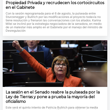
Propiedad Privada y recrudecen los cortocircuitos
en el Gabinete
Con la sesión reprogramada para el 6 de agosto, la pulseada entre
Sturzenegger y Bullrich por las modificaciones al proyecto todavía no
tiene resolución y frenaron las conversaciones con los aliados. Karina
Milei se inclinó por la estrategia negociadora de la senadora, en medio
de un malestar más amplio en el Gabinete por el manejo del ministro de
Desregulación
La sesión en el Senado reabre la pulseada por la
Ley de Tierras y pone a prueba la mayoría del
oficialismo
Este será el quinto intento de Patricia Bullrich para obtener la media