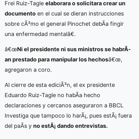
Frei Ruiz-Tagle
elaborara o solicitara crear un
documento
en el cual se dieran instrucciones
sobre cÃ³mo el general Pinochet debÃ­a fingir
una enfermedad mentalâ€.
â€œ
Ni el presidente ni sus ministros se habrÃ­
an prestado para manipular los hechos
â€œ,
agregaron a coro.
Al cierre de esta ediciÃ³n, el ex presidente
Eduardo Ruiz-Tagle no habÃ­a hecho
declaraciones y cercanos aseguraron a BBCL
Investiga que tampoco lo harÃ¡, pues estÃ¡ fuera
del paÃ­s y
no estÃ¡ dando entrevistas.