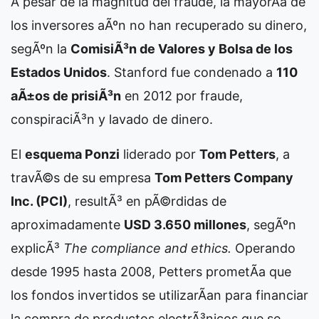
A pesar de la magnitud del fraude, la mayorÃ­a de
los inversores aÃºn no han recuperado su dinero,
segÃºn la
ComisiÃ³n de Valores y Bolsa de los
Estados Unidos
. Stanford fue condenado a
110
aÃ±os de prisiÃ³n
en 2012 por fraude,
conspiraciÃ³n y lavado de dinero.
El
esquema Ponzi
liderado por
Tom Petters
, a
travÃ©s de su empresa
Tom Petters Company
Inc. (PCI)
, resultÃ³ en pÃ©rdidas de
aproximadamente
USD 3.650 millones
, segÃºn
explicÃ³
The compliance and ethics.
Operando
desde 1995 hasta 2008, Petters prometÃ­a que
los fondos invertidos se utilizarÃ­an para financiar
la compra de productos electrÃ³nicos que se