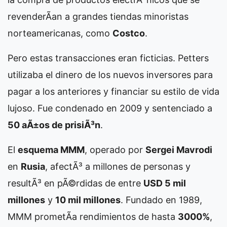
revenderÃ­an a grandes tiendas minoristas
norteamericanas, como
Costco
.
Pero estas transacciones eran ficticias. Petters
utilizaba el dinero de los nuevos inversores para
pagar a los anteriores y financiar su estilo de vida
lujoso. Fue condenado en 2009 y sentenciado a
50 aÃ±os de prisiÃ³n
.
El
esquema MMM
, operado por
Sergei Mavrodi
en
Rusia
, afectÃ³ a millones de personas y
resultÃ³ en pÃ©rdidas de entre
USD 5 mil
millones
y
10 mil millones
. Fundado en 1989,
MMM prometÃ­a rendimientos de hasta
3000%
,