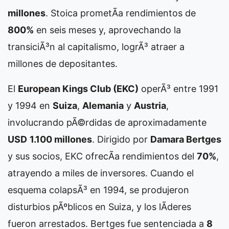
millones
. Stoica prometÃ­a rendimientos de
800%
en seis meses y, aprovechando la
transiciÃ³n al capitalismo, logrÃ³ atraer a
millones de depositantes.
El
European Kings Club (EKC)
operÃ³ entre 1991
y 1994 en
Suiza
,
Alemania
y
Austria
,
involucrando pÃ©rdidas de aproximadamente
USD
1.100 millones
. Dirigido por
Damara Bertges
y sus socios, EKC ofrecÃ­a rendimientos del
70%
,
atrayendo a miles de inversores. Cuando el
esquema colapsÃ³ en 1994, se produjeron
disturbios pÃºblicos en Suiza, y los lÃ­deres
fueron arrestados. Bertges fue sentenciada a
8