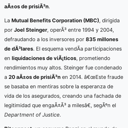
aÃ±os de prisiÃ³n
.
La
Mutual Benefits Corporation (MBC)
, dirigida
por
Joel Steinger
, operÃ³ entre 1994 y 2004,
defraudando a los inversores por
835 millones
de dÃ³lares
. El esquema vendÃ­a participaciones
en
liquidaciones de viÃ¡ticos
, prometiendo
rendimientos muy altos. Steinger fue condenado
a
20 aÃ±os de prisiÃ³n
en 2014. â€œEste fraude
se basaba en mentiras sobre la esperanza de
vida de los asegurados, creando una fachada de
legitimidad que engaÃ±Ã³ a milesâ€, segÃºn el
Department of Justice.