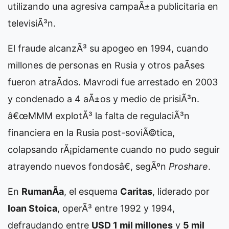
utilizando una agresiva campaÃ±a publicitaria en
televisiÃ³n.
El fraude alcanzÃ³ su apogeo en 1994, cuando
millones de personas en Rusia y otros paÃ­ses
fueron atraÃ­dos. Mavrodi fue arrestado en 2003
y condenado a 4 aÃ±os y medio de prisiÃ³n.
â€œMMM explotÃ³ la falta de regulaciÃ³n
financiera en la Rusia post-soviÃ©tica,
colapsando rÃ¡pidamente cuando no pudo seguir
atrayendo nuevos fondosâ€, segÃºn
Proshare
.
En
RumanÃ­a
, el esquema
Caritas
, liderado por
Ioan Stoica
, operÃ³ entre 1992 y 1994,
defraudando entre
USD 1 mil millones
y
5 mil