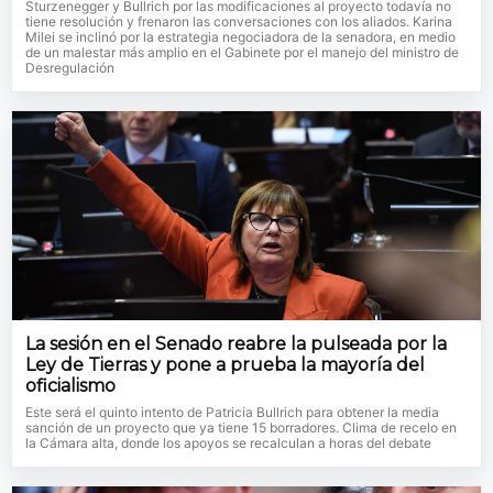
Sturzenegger y Bullrich por las modificaciones al proyecto todavía no
tiene resolución y frenaron las conversaciones con los aliados. Karina
Milei se inclinó por la estrategia negociadora de la senadora, en medio
de un malestar más amplio en el Gabinete por el manejo del ministro de
Desregulación
La sesión en el Senado reabre la pulseada por la
Ley de Tierras y pone a prueba la mayoría del
oficialismo
Este será el quinto intento de Patricia Bullrich para obtener la media
sanción de un proyecto que ya tiene 15 borradores. Clima de recelo en
la Cámara alta, donde los apoyos se recalculan a horas del debate