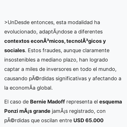
>Un
Desde entonces, esta modalidad ha
evolucionado, adaptÃ¡ndose a diferentes
contextos econÃ³micos, tecnolÃ³gicos y
sociales
. Estos fraudes, aunque claramente
insostenibles a mediano plazo, han logrado
captar a miles de inversores en todo el mundo,
causando pÃ©rdidas significativas y afectando a
la economÃ­a global.
El caso de
Bernie Madoff
representa el
esquema
Ponzi mÃ¡s grande
jamÃ¡s registrado, con
pÃ©rdidas que oscilan entre
USD 65.000