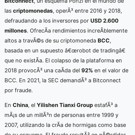
Bitconnect
, un esquema Ponzi en el mundo de
las
criptomonedas
, operÃ³ entre 2016 y 2018,
defraudando a los inversores por
USD 2.600
millones
. OfrecÃ­a rendimientos increÃ­blemente
altos a travÃ©s de su criptomoneda
BCC
,
basada en un supuesto â€œrobot de tradingâ€
que no existÃ­a. El colapso de la plataforma en
2018 provocÃ³ una caÃ­da del
92%
en el valor de
BCC. En 2021, la SEC demandÃ³ a Bitconnect
por fraude.
En
China
, el
Yilishen Tianxi Group
estafÃ³ a
mÃ¡s de un millÃ³n de personas entre 1999 y
2007, utilizando la crÃ­a de hormigas como base
de su esquema. El fraude resultÃ³ en pÃ©rdidas