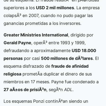
superiores a los
USD 2 mil millones
. La empresa
colapsÃ³ en 2007, cuando no pudo pagar las
ganancias prometidas a los inversores.
Greater Ministries International
, dirigido por
Gerald Payne
, operÃ³ entre 1993 y 1999,
defraudando a aproximadamente
USD 18.000
personas
por casi
500 millones de dÃ³lares
. El
esquema disfrazado de
fraude de afinidad
religiosa
prometÃ­a duplicar el dinero de sus
miembros en 17 meses. Payne fue condenado a
27 aÃ±os de prisiÃ³n
, segÃºn
ADL
.
Los esquemas Ponzi continÃºan siendo un