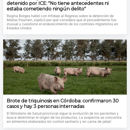
detenido por ICE: "No tiene antecedentes ni
estaba cometiendo ningún delito"
Regina Borges habló con Infobae al Regreso sobre la detención de
Matías Pourrain, explicó por qué considera que el procedimiento fue
inusual y cuestionó el endurecimiento de los controles migratorios en
Estados Unidos
Brote de triquinosis en Córdoba: confirmaron 30
casos y hay 3 personas internadas
El Ministerio de Salud provincial sigue la evolución de los pacientes y
busca determinar el origen de los productos. La sospecha se concentra
en alimentos elaborados sin control sanitario y en carne de jabalí