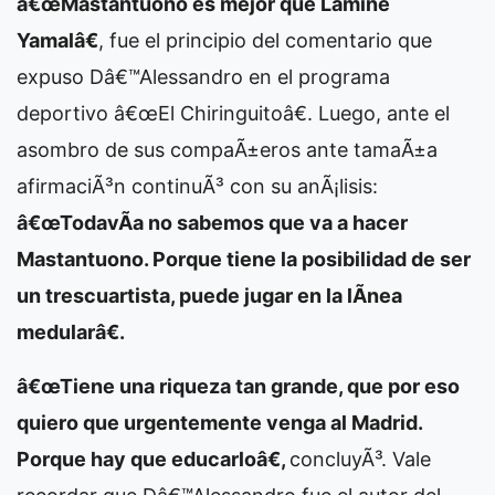
â€œMastantuono es mejor que Lamine
Yamalâ€
, fue el principio del comentario que
expuso Dâ€™Alessandro en el programa
deportivo â€œEl Chiringuitoâ€. Luego, ante el
asombro de sus compaÃ±eros ante tamaÃ±a
afirmaciÃ³n continuÃ³ con su anÃ¡lisis:
â€œTodavÃ­a no sabemos que va a hacer
Mastantuono. Porque tiene la posibilidad de ser
un trescuartista, puede jugar en la lÃ­nea
medularâ€.
â€œTiene una riqueza tan grande, que por eso
quiero que urgentemente venga al Madrid.
Porque hay que educarloâ€,
concluyÃ³. Vale