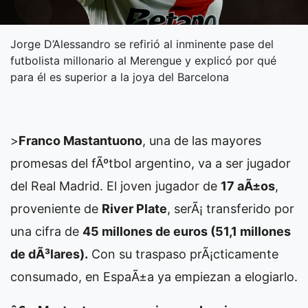
Jorge D’Alessandro se refirió al inminente pase del
futbolista millonario al Merengue y explicó por qué
para él es superior a la joya del Barcelona
>
Franco Mastantuono
, una de las mayores
promesas del fÃºtbol argentino, va a ser jugador
del Real Madrid. El joven jugador de
17 aÃ±os
,
proveniente de
River Plate
, serÃ¡ transferido por
una cifra de
45 millones de euros (51,1 millones
de dÃ³lares).
Con su traspaso prÃ¡cticamente
consumado, en EspaÃ±a ya empiezan a elogiarlo.