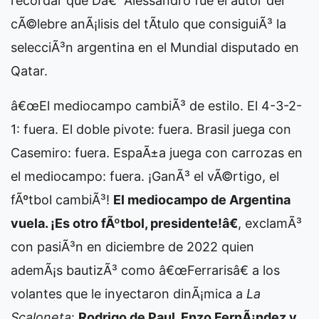
recordar que Dâ€™Alessandro fue el autor del
cÃ©lebre anÃ¡lisis del tÃ­tulo que consiguiÃ³ la
selecciÃ³n argentina en el Mundial disputado en
Qatar.
â€œEl mediocampo cambiÃ³ de estilo. El 4-3-2-
1: fuera. El doble pivote: fuera. Brasil juega con
Casemiro: fuera. EspaÃ±a juega con carrozas en
el mediocampo: fuera. ¡GanÃ³ el vÃ©rtigo, el
fÃºtbol cambiÃ³!
El mediocampo de Argentina
vuela. ¡Es otro fÃºtbol, presidente!â€
, exclamÃ³
con pasiÃ³n en diciembre de 2022 quien
ademÃ¡s bautizÃ³ como â€œFerrarisâ€ a los
volantes que le inyectaron dinÃ¡mica a
La
Scaloneta
:
Rodrigo de Paul, Enzo FernÃ¡ndez y