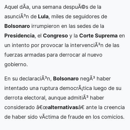
Aquel dÃ­a, una semana despuÃ©s de la
asunciÃ³n de
Lula
, miles de seguidores de
Bolsonaro
irrumpieron en las sedes de la
Presidencia
, el
Congreso
y la
Corte Suprema
en
un intento por provocar la intervenciÃ³n de las
fuerzas armadas para derrocar al nuevo
gobierno.
En su declaraciÃ³n,
Bolsonaro
negÃ³ haber
intentado una ruptura democrÃ¡tica luego de su
derrota electoral, aunque admitiÃ³ haber
considerado â€œ
alternativas
â€ ante la creencia
de haber sido vÃ­ctima de fraude en los comicios.