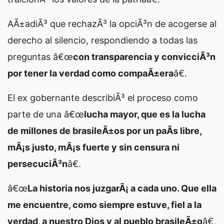
AÃ±adiÃ³ que rechazÃ³ la opciÃ³n de acogerse al
derecho al silencio, respondiendo a todas las
preguntas â€œ
con transparencia y convicciÃ³n
por tener la verdad como compaÃ±era
â€.
El ex gobernante describiÃ³ el proceso como
parte de una â€œ
lucha mayor, que es la lucha
de millones de brasileÃ±os por un paÃ­s libre,
mÃ¡s justo, mÃ¡s fuerte y sin censura ni
persecuciÃ³n
â€.
â€œ
La historia nos juzgarÃ¡ a cada uno. Que ella
me encuentre, como siempre estuve, fiel a la
verdad, a nuestro Dios y al pueblo brasileÃ±o
â€,