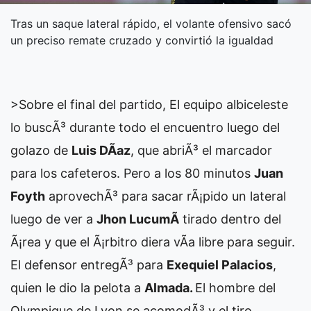
Tras un saque lateral rápido, el volante ofensivo sacó
un preciso remate cruzado y convirtió la igualdad
>Sobre el final del partido,
El equipo albiceleste
lo buscÃ³ durante todo el encuentro luego del
golazo de
Luis DÃ­az
, que abriÃ³ el marcador
para los cafeteros. Pero a los 80 minutos
Juan
Foyth
aprovechÃ³ para sacar rÃ¡pido un lateral
luego de ver a
Jhon LucumÃ­
tirado dentro del
Ã¡rea y que el Ã¡rbitro diera vÃ­a libre para seguir.
El defensor entregÃ³ para
Exequiel Palacios
,
quien le dio la pelota a
Almada.
El hombre del
Olympique de Lyon se acomodÃ³ y el tiro