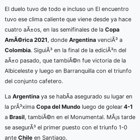
El duelo tuvo de todo e incluso un
El encuentro
tuvo ese clima caliente que viene desde ya hace
cuatro aÃ±os, en las semifinales de la
Copa
AmÃ©rica 2021
, donde
Argentina
venciÃ³ a
Colombia
. SiguiÃ³ en la final de la ediciÃ³n del
aÃ±o pasado, que tambiÃ©n fue victoria de la
Albiceleste y luego en Barranquilla con el triunfo
del conjunto cafetero.
La
Argentina
ya se habÃ­a asegurado su lugar en
la prÃ³xima
Copa del Mundo
luego de golear
4-1
a
Brasil
, tambiÃ©n en el Monumental. MÃ¡s tarde
se asegurÃ³ el primer puesto con el triunfo 1-0
ante
Chile
en Santiago.