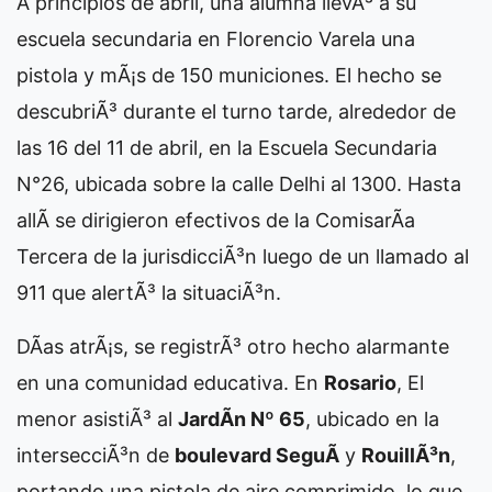
A principios de abril, una alumna llevÃ³ a su
escuela secundaria en Florencio Varela una
pistola y mÃ¡s de 150 municiones. El hecho se
descubriÃ³ durante el turno tarde, alrededor de
las 16 del 11 de abril, en la Escuela Secundaria
N°26, ubicada sobre la calle Delhi al 1300. Hasta
allÃ­ se dirigieron efectivos de la ComisarÃ­a
Tercera de la jurisdicciÃ³n luego de un llamado al
911 que alertÃ³ la situaciÃ³n.
DÃ­as atrÃ¡s, se registrÃ³ otro hecho alarmante
en una comunidad educativa. En
Rosario
,
El
menor asistiÃ³ al
JardÃ­n Nº 65
, ubicado en la
intersecciÃ³n de
boulevard SeguÃ­
y
RouillÃ³n
,
portando una pistola de aire comprimido, lo que