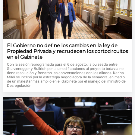
El Gobierno no define los cambios en la ley de
Propiedad Privada y recrudecen los cortocircuitos
en el Gabinete
Con la sesión reprogramada para el 6 de agosto, la pulseada entre
Sturzenegger y Bullrich por las modificaciones al proyecto todavía no
tiene resolución y frenaron las conversaciones con los aliados. Karina
Milei se inclinó por la estrategia negociadora de la senadora, en medio
de un malestar más amplio en el Gabinete por el manejo del ministro de
Desregulación