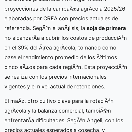
proyecciones de la campaÃ±a agrÃ­cola 2025/26
elaboradas por CREA con precios actuales de
referencia. SegÃºn el anÃ¡lisis, la
soja de primera
no alcanzarÃ­a a cubrir los costos de producciÃ³n
en el 39% del Ã¡rea agrÃ­cola, tomando como
base el rendimiento promedio de los Ãºltimos
cinco aÃ±os para cada regiÃ³n. Esta proyecciÃ³n
se realiza con los precios internacionales
vigentes y el nivel actual de retenciones.
El maÃ­z, otro cultivo clave para la rotaciÃ³n
agrÃ­cola y la balanza comercial, tambiÃ©n
enfrentarÃ­a dificultades. SegÃºn Angeli, con los
precios actuales esperados a cosecha, y