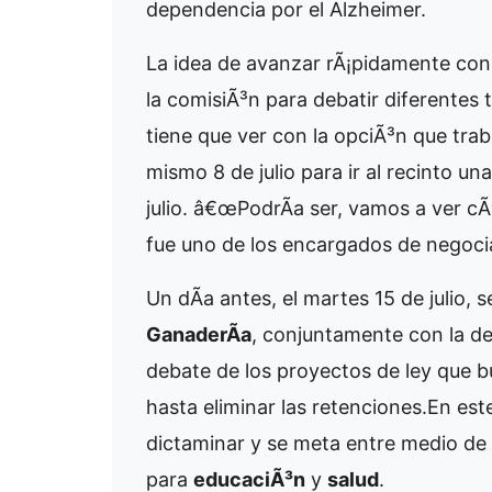
dependencia por el Alzheimer.
La idea de avanzar rÃ¡pidamente con
la comisiÃ³n para debatir diferentes
tiene que ver con la opciÃ³n que trab
mismo 8 de julio para ir al recinto u
julio. â€œPodrÃ­a ser, vamos a ver c
fue uno de los encargados de negoci
Un dÃ­a antes, el martes 15 de julio,
GanaderÃ­a
, conjuntamente con la d
debate de los proyectos de ley que 
hasta eliminar las retenciones.En es
dictaminar y se meta entre medio de 
para
educaciÃ³n
y
salud
.