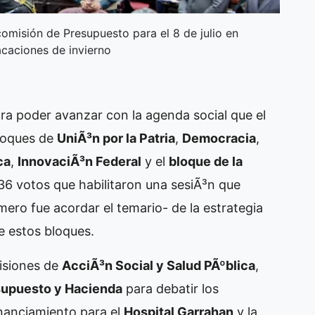
omisión de Presupuesto para el 8 de julio en
acaciones de invierno
ra poder avanzar con la agenda social que el
loques de
UniÃ³n por la Patria
,
Democracia
,
ca
,
InnovaciÃ³n Federal
y el
bloque de la
36 votos que habilitaron una sesiÃ³n que
ero fue acordar el temario- de la estrategia
e estos bloques.
misiones de
AcciÃ³n Social y Salud PÃºblica
,
upuesto y Hacienda
para debatir los
inanciamiento para el
Hospital Garrahan
y la