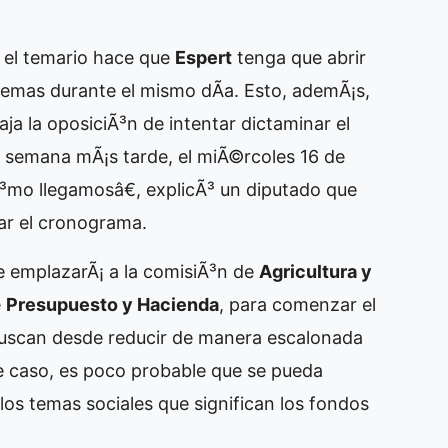
 el temario hace que
Espert
tenga que abrir
 temas durante el mismo dÃ­a. Esto, ademÃ¡s,
aja la oposiciÃ³n de intentar dictaminar el
na semana mÃ¡s tarde, el miÃ©rcoles 16 de
Ã³mo llegamosâ€, explicÃ³ un diputado que
ar el cronograma.
 se emplazarÃ¡ a la comisiÃ³n de
Agricultura y
e
Presupuesto y Hacienda
, para comenzar el
buscan desde reducir de manera escalonada
te caso, es poco probable que se pueda
los temas sociales que significan los fondos