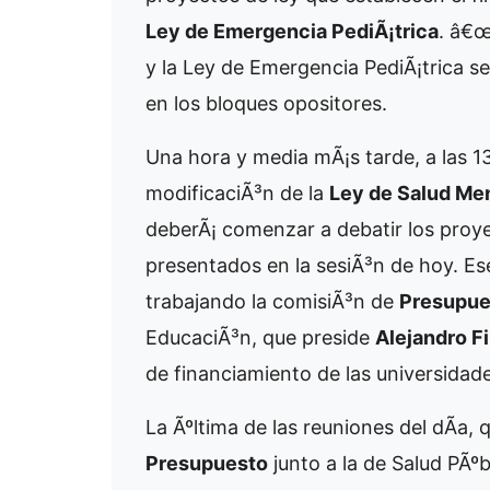
Ley de Emergencia PediÃ¡trica
. â€œ
y la Ley de Emergencia PediÃ¡trica se
en los bloques opositores.
Una hora y media mÃ¡s tarde, a las 1
modificaciÃ³n de la
Ley de Salud Me
deberÃ¡ comenzar a debatir los proy
presentados en la sesiÃ³n de hoy. Ese
trabajando la comisiÃ³n de
Presupue
EducaciÃ³n, que preside
Alejandro F
de financiamiento de las universidad
La Ãºltima de las reuniones del dÃ­a,
Presupuesto
junto a la de Salud PÃºbl