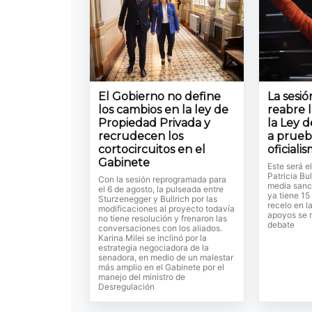
El Gobierno no define
La sesi
los cambios en la ley de
reabre 
Propiedad Privada y
la Ley d
recrudecen los
a prueb
cortocircuitos en el
oficiali
Gabinete
Este será e
Patricia Bul
Con la sesión reprogramada para
media sanc
el 6 de agosto, la pulseada entre
ya tiene 15
Sturzenegger y Bullrich por las
recelo en l
modificaciones al proyecto todavía
apoyos se r
no tiene resolución y frenaron las
debate
conversaciones con los aliados.
Karina Milei se inclinó por la
estrategia negociadora de la
senadora, en medio de un malestar
más amplio en el Gabinete por el
manejo del ministro de
Desregulación