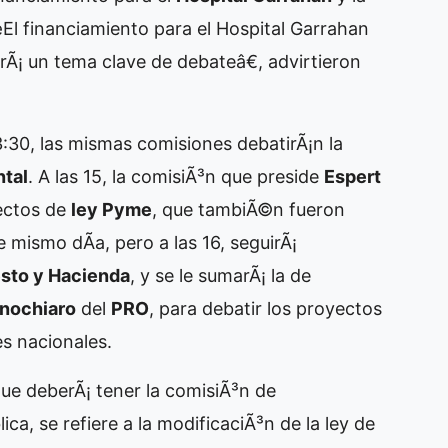
El financiamiento para el Hospital Garrahan
rÃ¡ un tema clave de debateâ€, advirtieron
3:30, las mismas comisiones debatirÃ¡n la
ntal
. A las 15, la comisiÃ³n que preside
Espert
ectos de
ley Pyme
, que tambiÃ©n fueron
 mismo dÃ­a, pero a las 16, seguirÃ¡
sto y Hacienda
, y se le sumarÃ¡ la de
inochiaro
del
PRO
, para debatir los proyectos
es nacionales.
 que deberÃ¡ tener la comisiÃ³n de
ica, se refiere a la modificaciÃ³n de la ley de