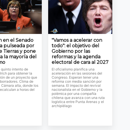
ón en el Senado
"Vamos a acelerar con
la pulseada por
todo": el objetivo del
e Tierras y pone
Gobierno por las
a la mayoría del
reformas y la agenda
smo
electoral de cara al 2027
l quinto intento de
El oficialismo planifica una
lrich para obtener la
aceleración en las sesiones del
ión de un proyecto que
Congreso. Esperan tener una
 borradores. Clima de
reforma con media sanción por
a Cámara alta, donde los
semana. El impacto del revival
ecalculan a horas del
nacionalista en el Gobierno y la
polémica por una compañía
chilena que avanza con una ruta
logística entre Punta Arenas y el
archipiélago