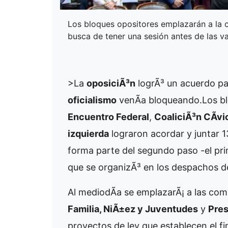
Los bloques opositores emplazarán a la c
busca de tener una sesión antes de las v
>La
oposiciÃ³n
logrÃ³ un acuerdo pa
oficialismo
venÃ­a bloqueando.Los b
Encuentro Federal
,
CoaliciÃ³n CÃ­vi
izquierda
lograron acordar y juntar 1
forma parte del segundo paso -el prim
que se organizÃ³ en los despachos d
Al mediodÃ­a se emplazarÃ¡ a las co
Familia, NiÃ±ez y Juventudes
y
Pres
proyectos de ley que establecen el f