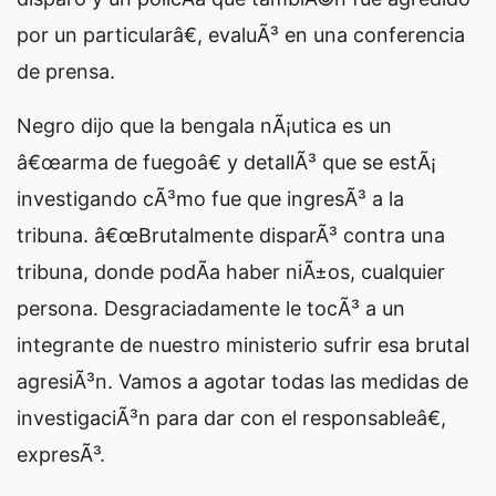
por un particularâ€, evaluÃ³ en una conferencia
de prensa.
Negro dijo que la bengala nÃ¡utica es un
â€œarma de fuegoâ€ y detallÃ³ que se estÃ¡
investigando cÃ³mo fue que ingresÃ³ a la
tribuna. â€œBrutalmente disparÃ³ contra una
tribuna, donde podÃ­a haber niÃ±os, cualquier
persona. Desgraciadamente le tocÃ³ a un
integrante de nuestro ministerio sufrir esa brutal
agresiÃ³n. Vamos a agotar todas las medidas de
investigaciÃ³n para dar con el responsableâ€,
expresÃ³.