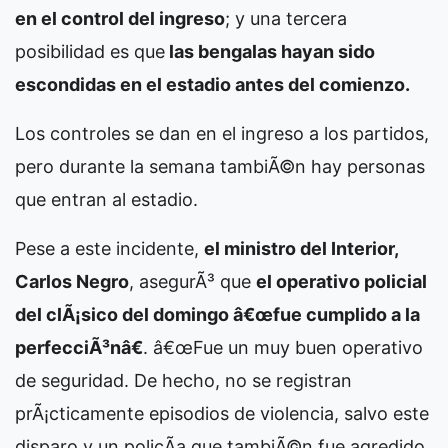
en el control del ingreso
; y una tercera
posibilidad es que
las bengalas hayan sido
escondidas en el estadio antes del comienzo.
Los controles se dan en el ingreso a los partidos,
pero durante la semana tambiÃ©n hay personas
que entran al estadio.
Pese a este incidente,
el ministro del Interior,
Carlos Negro
, asegurÃ³ que
el operativo policial
del clÃ¡sico del domingo â€œfue cumplido a la
perfecciÃ³nâ€
. â€œFue un muy buen operativo
de seguridad. De hecho, no se registran
prÃ¡cticamente episodios de violencia, salvo este
disparo y un policÃ­a que tambiÃ©n fue agredido