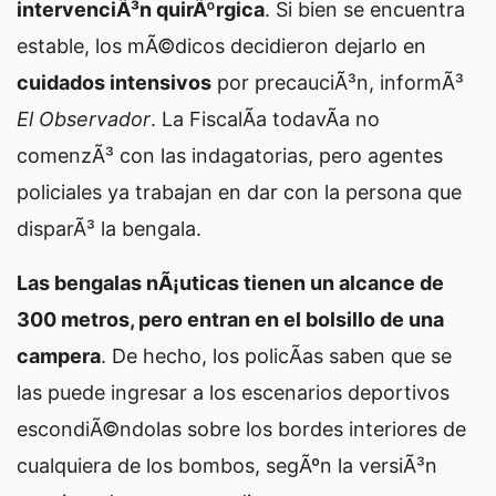
intervenciÃ³n quirÃºrgica
. Si bien se encuentra
estable, los mÃ©dicos decidieron dejarlo en
cuidados intensivos
por precauciÃ³n, informÃ³
El Observador
. La FiscalÃ­a todavÃ­a no
comenzÃ³ con las indagatorias, pero agentes
policiales ya trabajan en dar con la persona que
disparÃ³ la bengala.
Las bengalas nÃ¡uticas tienen un alcance de
300 metros, pero entran en el bolsillo de una
campera
. De hecho, los policÃ­as saben que se
las puede ingresar a los escenarios deportivos
escondiÃ©ndolas sobre los bordes interiores de
cualquiera de los bombos, segÃºn la versiÃ³n