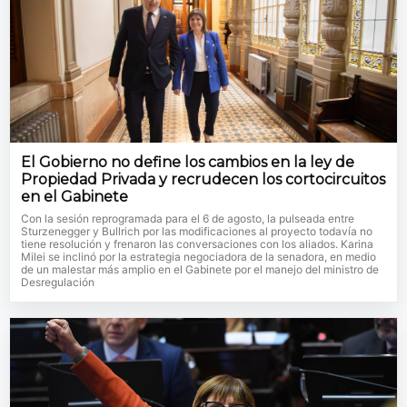
El Gobierno no define los cambios en la ley de
Propiedad Privada y recrudecen los cortocircuitos
en el Gabinete
Con la sesión reprogramada para el 6 de agosto, la pulseada entre
Sturzenegger y Bullrich por las modificaciones al proyecto todavía no
tiene resolución y frenaron las conversaciones con los aliados. Karina
Milei se inclinó por la estrategia negociadora de la senadora, en medio
de un malestar más amplio en el Gabinete por el manejo del ministro de
Desregulación