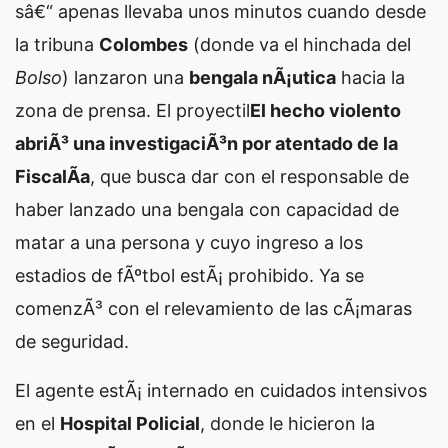
sâ€“ apenas llevaba unos minutos cuando desde
la tribuna
Colombes
(donde va el hinchada del
Bolso
) lanzaron una
bengala nÃ¡utica
hacia la
zona de prensa. El proyectil
El hecho violento
abriÃ³ una investigaciÃ³n por atentado de la
FiscalÃ­a
, que busca dar con el responsable de
haber lanzado una bengala con capacidad de
matar a una persona y cuyo ingreso a los
estadios de fÃºtbol estÃ¡ prohibido. Ya se
comenzÃ³ con el relevamiento de las cÃ¡maras
de seguridad.
El agente estÃ¡ internado en cuidados intensivos
en el
Hospital Policial
, donde le hicieron la