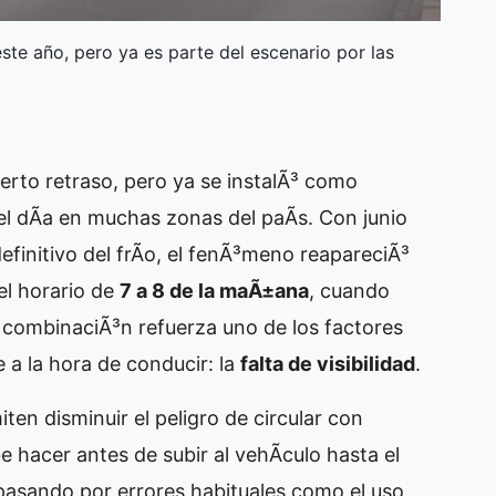
ste año, pero ya es parte del escenario por las
erto retraso, pero ya se instalÃ³ como
el dÃ­a en muchas zonas del paÃ­s. Con junio
efinitivo del frÃ­o, el fenÃ³meno reapareciÃ³
 el horario de
7 a 8 de la maÃ±ana
, cuando
a combinaciÃ³n refuerza uno de los factores
 a la hora de conducir: la
falta de visibilidad
.
ten disminuir el peligro de circular con
e hacer antes de subir al vehÃ­culo hasta el
pasando por errores habituales como el uso