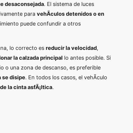
te desaconsejada
. El sistema de luces
sivamente para
vehÃ­culos detenidos o en
ovimiento puede confundir a otros
ina, lo correcto es
reducir la velocidad
,
onar la calzada principal
lo antes posible. Si
io o una zona de descanso, es preferible
a se disipe
. En todos los casos, el vehÃ­culo
de la cinta asfÃ¡ltica
.