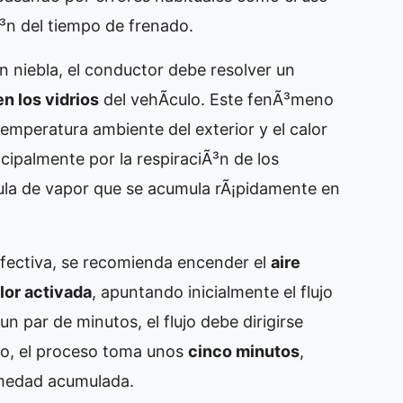
Ã³n del tiempo de frenado.
on niebla, el conductor debe resolver un
n los vidrios
del vehÃ­culo. Este fenÃ³meno
temperatura ambiente del exterior y el calor
cipalmente por la respiraciÃ³n de los
cula de vapor que se acumula rÃ¡pidamente en
efectiva, se recomienda encender el
aire
lor activada
, apuntando inicialmente el flujo
un par de minutos, el flujo debe dirigirse
dio, el proceso toma unos
cinco minutos
,
humedad acumulada.