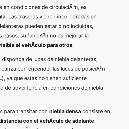
a en condiciones de circulaciÃ³n, es
bla
. Las traseras vienen incorporadas en
delanteras pueden estar o no incluidas,
s casos, su funciÃ³n no es mejorar la
isible el vehÃ­culo para otros
.
 disponga de luces de niebla delanteras,
alcanza con encender las luces de posiciÃ³n
L
), ya que estas no tienen suficiente
ivo de advertencia en condiciones de niebla
s para transitar con
niebla densa
consiste en
distancia con el vehÃ­culo de adelante
.