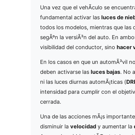
Una vez que el vehÃ­culo se encuentr
fundamental activar las
luces de nie
todos los modelos, mientras que las 
segÃºn la versiÃ³n del auto. En ambo
visibilidad del conductor, sino
hacer v
En los casos en que un automÃ³vil no
deben activarse las
luces bajas
. No 
ni las luces diurnas automÃ¡ticas (
DR
intensidad para cumplir con el objet
cerrada.
Una de las acciones mÃ¡s importante
disminuir la
velocidad
y aumentar la