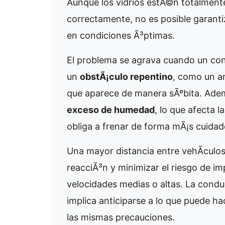
Aunque los vidrios estÃ©n totalment
correctamente, no es posible garantiz
en condiciones Ã³ptimas.
El problema se agrava cuando un co
un
obstÃ¡culo repentino
, como un an
que aparece de manera sÃºbita. Adem
exceso de humedad
, lo que afecta 
obliga a frenar de forma mÃ¡s cuidad
Una mayor distancia entre vehÃ­culos
reacciÃ³n y minimizar el riesgo de i
velocidades medias o altas. La cond
implica anticiparse a lo que puede ha
las mismas precauciones.