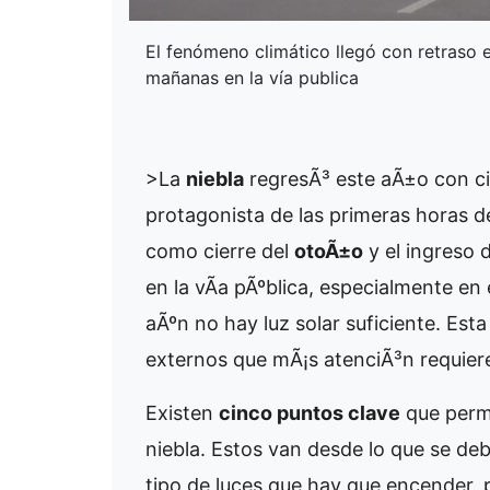
El fenómeno climático llegó con retraso e
mañanas en la vía publica
>La
niebla
regresÃ³ este aÃ±o con ci
protagonista de las primeras horas d
como cierre del
otoÃ±o
y el ingreso d
en la vÃ­a pÃºblica, especialmente en
aÃºn no hay luz solar suficiente. Est
externos que mÃ¡s atenciÃ³n requiere
Existen
cinco puntos clave
que permi
niebla. Estos van desde lo que se deb
tipo de luces que hay que encender, 