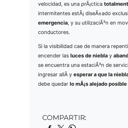
velocidad, es una prÃ¡ctica
totalmen
intermitentes estÃ¡ diseÃ±ado exclu
emergencia
, y su utilizaciÃ³n en m
conductores.
Si la visibilidad cae de manera repent
encender las
luces de niebla
y
aband
se encuentra una estaciÃ³n de servic
ingresar allÃ­ y
esperar a que la niebl
debe quedar
lo mÃ¡s alejado posible 
COMPARTIR: