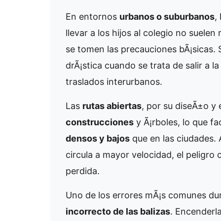
En entornos
urbanos o suburbanos
,
llevar a los hijos al colegio no suel
se tomen las precauciones bÃ¡sicas. 
drÃ¡stica cuando se trata de salir a la
traslados interurbanos.
Las
rutas abiertas
, por su diseÃ±o y
construcciones
y Ã¡rboles, lo que fa
densos y bajos
que en las ciudades. 
circula a mayor velocidad, el peligro 
perdida.
Uno de los errores mÃ¡s comunes dura
incorrecto de las balizas
. Encenderla